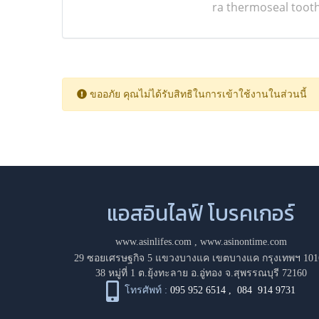
ra thermoseal toot
ขออภัย คุณไม่ได้รับสิทธิในการเข้าใช้งานในส่วนนี้
แอสอินไลฟ์ โบรคเกอร์
www.asinlifes.com
,
www.asinontime.com
29 ซอยเศรษฐกิจ 5 แขวงบางแค เขตบางแค กรุงเทพฯ 101
38 หมู่ที่ 1 ต.ยุ้งทะลาย อ.อู่ทอง จ.สุพรรณบุรี 72160
โทรศัพท์ :
095 952 6514
,
084 914 9731