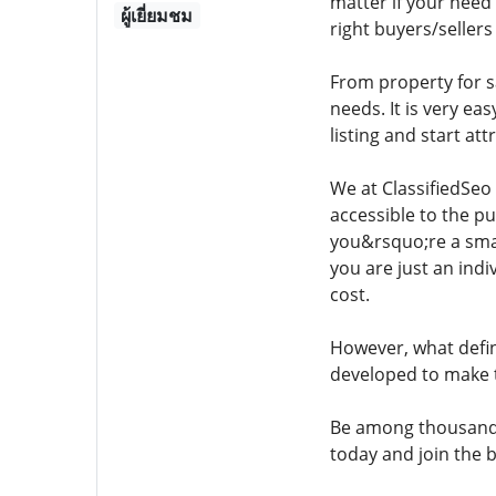
matter if your need 
ผู้เยี่ยมชม
right buyers/sellers 
From property for s
needs. It is very e
listing and start at
We at ClassifiedSeo
accessible to the pu
you&rsquo;re a smal
you are just an ind
cost.
However, what define
developed to make 
Be among thousands 
today and join the 