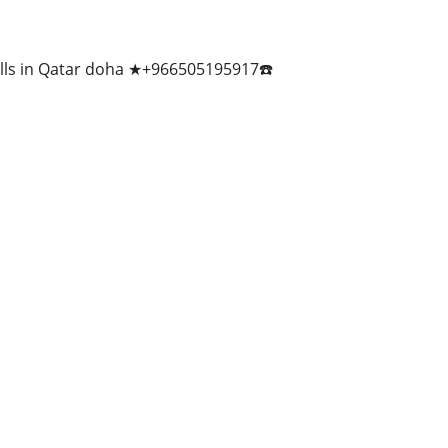
ills in Qatar doha ★+966505195917☎️