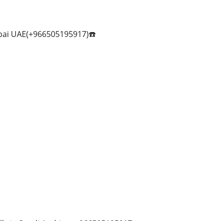
bai UAE(+966505195917)☎️