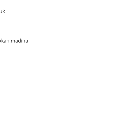
buk
akkah,madina