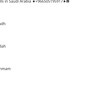
ills in Saudi Arabia ★+966505195917★☎️
yadh
ddah
dammam