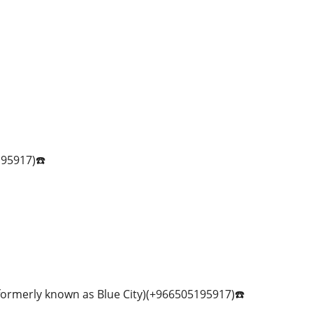
95917)☎️
formerly known as Blue City)(+966505195917)☎️