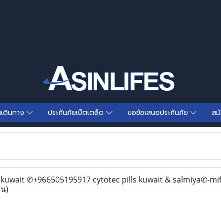
นเดินทาง
ประกันภัยเบ็ตเตล็ด
ขอข้อเสนอประกันภัย
สม
n kuwait ✆+966505195917 cytotec pills kuwait & salmiya✆-mi
าน)