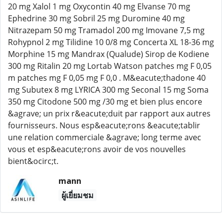
20 mg Xalol 1 mg Oxycontin 40 mg Elvanse 70 mg
Ephedrine 30 mg Sobril 25 mg Duromine 40 mg
Nitrazepam 50 mg Tramadol 200 mg Imovane 7,5 mg
Rohypnol 2 mg Tilidine 10 0/8 mg Concerta XL 18-36 mg
Morphine 15 mg Mandrax (Qualude) Sirop de Kodiene
300 mg Ritalin 20 mg Lortab Watson patches mg F 0,05
m patches mg F 0,05 mg F 0,0 . M&eacute;thadone 40
mg Subutex 8 mg LYRICA 300 mg Seconal 15 mg Soma
350 mg Citodone 500 mg /30 mg et bien plus encore
&agrave; un prix r&eacute;duit par rapport aux autres
fournisseurs. Nous esp&eacute;rons &eacute;tablir
une relation commerciale &agrave; long terme avec
vous et esp&eacute;rons avoir de vos nouvelles
bient&ocirc;t.
mann
ผู้เยี่ยมชม