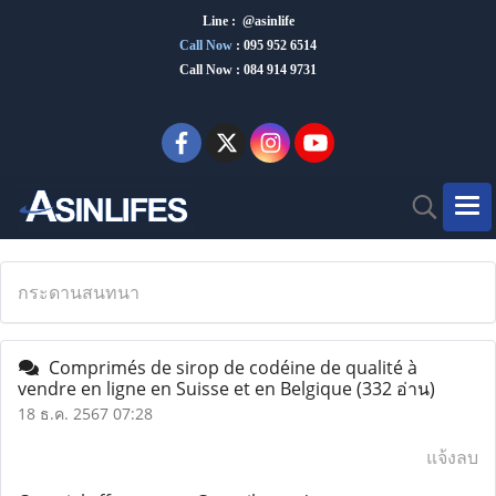
Line : @asinlife
Call Now
:
095 952 6514
Call Now : 084 914 9731
กระดานสนทนา
Comprimés de sirop de codéine de qualité à
vendre en ligne en Suisse et en Belgique
(332 อ่าน)
18 ธ.ค. 2567 07:28
แจ้งลบ