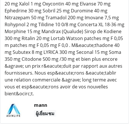
20 mg Xalol 1 mg Oxycontin 40 mg Elvanse 70 mg
Ephedrine 30 mg Sobril 25 mg Duromine 40 mg
Nitrazepam 50 mg Tramadol 200 mg Imovane 7,5 mg
Rohypnol 2 mg Tilidine 10 0/8 mg Concerta XL 18-36 mg
Morphine 15 mg Mandrax (Qualude) Sirop de Kodiene
300 mg Ritalin 20 mg Lortab Watson patches mg F 0,05
m patches mg F 0,05 mg F 0,0 . M&eacute;thadone 40
mg Subutex 8 mg LYRICA 300 mg Seconal 15 mg Soma
350 mg Citodone 500 mg /30 mg et bien plus encore
&agrave; un prix r&eacute;duit par rapport aux autres
fournisseurs. Nous esp&eacute;rons &eacute;tablir
une relation commerciale &agrave; long terme avec
vous et esp&eacute;rons avoir de vos nouvelles
bient&ocirc;t.
mann
ผู้เยี่ยมชม