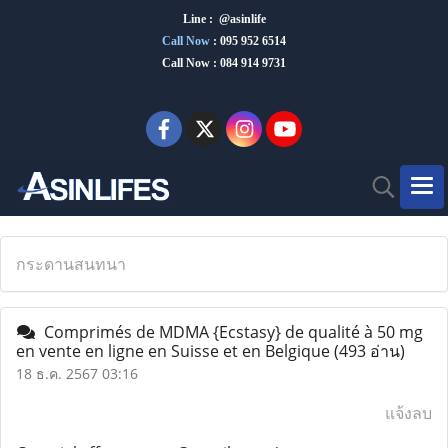
Line : @asinlife
Call Now
:
095 952 6514
Call Now : 084 914 9731
กระดานสนทนา
Comprimés de MDMA {Ecstasy} de qualité à 50 mg
en vente en ligne en Suisse et en Belgique
(493 อ่าน)
18 ธ.ค. 2567 03:16
แจ้งลบ