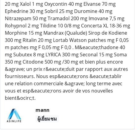
20 mg Xalol 1 mg Oxycontin 40 mg Elvanse 70 mg
Ephedrine 30 mg Sobril 25 mg Duromine 40 mg
Nitrazepam 50 mg Tramadol 200 mg Imovane 7,5 mg
Rohypnol 2 mg Tilidine 10 0/8 mg Concerta XL 18-36 mg
Morphine 15 mg Mandrax (Qualude) Sirop de Kodiene
300 mg Ritalin 20 mg Lortab Watson patches mg F 0,05
m patches mg F 0,05 mg F 0,0 . M&eacute;thadone 40
mg Subutex 8 mg LYRICA 300 mg Seconal 15 mg Soma
350 mg Citodone 500 mg /30 mg et bien plus encore
&agrave; un prix r&eacute;duit par rapport aux autres
fournisseurs. Nous esp&eacute;rons &eacute;tablir
une relation commerciale &agrave; long terme avec
vous et esp&eacute;rons avoir de vos nouvelles
bient&ocirc;t.
mann
ผู้เยี่ยมชม