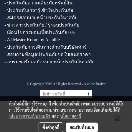
- ประกันภัยความเสี่ยงภัยทรัพย์สิน
- ประกันทันเวลารู้เข้าใจประกันภัย
- สมัครสอบนายหน้าประกันวินาศภัย
- ข่าวสารประกันภัย / รู้รอบประกันภัย
- เงื่อนไขการผ่อนเบี้ยประกันภัย 0%
- AI Master Room by Asinlife
- ประกันภัยการเดินทางสำหรับบริษัททัวร์
- สอบถามข้อมูลประกันภัยขอใบเสนอราคา
- อบรมขอรับต่อบัตรนายหน้าประกันวินาศภัย
© Copyright 2019 All Rights Reserved - Asinlife Broker
ผู้เข้าชมวันนี้
1
เว็บไซต์นี้มีการใช้งานคุกกี้ เพื่อเพิ่มประสิทธิภาพและประสบการณ์ที่ดีใน
การใช้งานเว็บไซต์ของท่าน ท่านสามารถอ่านรายละเอียดเพิ่มเติมได้ที่
นโยบายความเป็นส่วนตัว
และ
นโยบายคุกกี้
ตั้งค่าคุกกี้
ยอมรับทั้งหมด