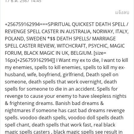
17 ธ.ค. 2567 14:45
แจ้งลบ
+256759162994===SPIRITUAL QUICKEST DEATH SPELL /
REVENGE SPELL CASTER IN AUSTRALIA, NORWAY, ITALY,
POLAND, SWEDEN *$$ DEATH SPELLS/ MARRIAGE
SPELL CASTER REVIEW, WITCHCRAFT, PSYCHIC, MAGIC
FORUM, BLACK MAGIC IN UK, BELGIUM.
[size=
16px]+256759162994]] I Want my ex to die, I want to kill
my enemies, spells to kill enemies, spells to kill my ex-
husband, wife, boyfriend, girlfriend, Death spell on
someone, death spells that work overnight, death
spells for someone to die in an accident. Spells for
revenge to cause your enemy to have sleepless nights
& frightening dreams. Banish bad dreams &
nightmares if someone has cast bad dreams revenge
spells. voodoo death spells, voodoo doll spells death
spell chant, death spells that work fast, real black
magic spells casters , black magic spells see result in