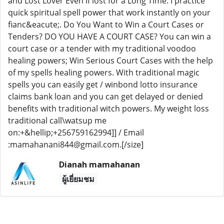
and Lost Lover Even If lost for a Long Time. I practice
quick spiritual spell power that work instantly on your
fianc&eacute;. Do You Want to Win a Court Cases or
Tenders? DO YOU HAVE A COURT CASE? You can win a
court case or a tender with my traditional voodoo
healing powers; Win Serious Court Cases with the help
of my spells healing powers. With traditional magic
spells you can easily get / winbond lotto insurance
claims bank loan and you can get delayed or denied
benefits with traditional witch powers. My weight loss
traditional call\watsup me
on:+&hellip;+256759162994]] / Email
:mamahanani844@gmail.com.
[/size]
Dianah mamahanan
ผู้เยี่ยมชม