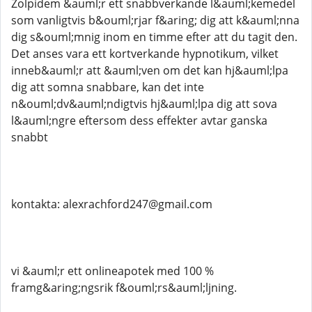
Zolpidem &auml;r ett snabbverkande l&auml;kemedel
som vanligtvis b&ouml;rjar f&aring; dig att k&auml;nna
dig s&ouml;mnig inom en timme efter att du tagit den.
Det anses vara ett kortverkande hypnotikum, vilket
inneb&auml;r att &auml;ven om det kan hj&auml;lpa
dig att somna snabbare, kan det inte
n&ouml;dv&auml;ndigtvis hj&auml;lpa dig att sova
l&auml;ngre eftersom dess effekter avtar ganska
snabbt
kontakta: alexrachford247@gmail.com
vi &auml;r ett onlineapotek med 100 %
framg&aring;ngsrik f&ouml;rs&auml;ljning.