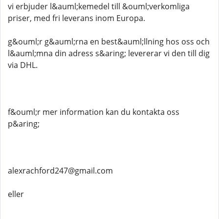
vi erbjuder l&auml;kemedel till &ouml;verkomliga
priser, med fri leverans inom Europa.
g&ouml;r g&auml;rna en best&auml;llning hos oss och
l&auml;mna din adress s&aring; levererar vi den till dig
via DHL.
f&ouml;r mer information kan du kontakta oss
p&aring;
alexrachford247@gmail.com
eller