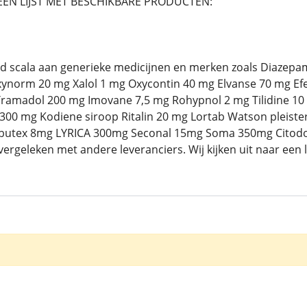
EEN LIJST MET BESCHIKBARE PRODUCTEN:
ed scala aan generieke medicijnen en merken zoals Diazepa
norm 20 mg Xalol 1 mg Oxycontin 40 mg Elvanse 70 mg Ef
ramadol 200 mg Imovane 7,5 mg Rohypnol 2 mg Tilidine 10
00 mg Kodiene siroop Ritalin 20 mg Lortab Watson pleisters
utex 8mg LYRICA 300mg Seconal 15mg Soma 350mg Citodo
ergeleken met andere leveranciers. Wij kijken uit naar een 