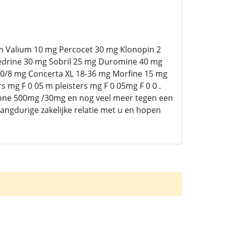
m Valium 10 mg Percocet 30 mg Klonopin 2
edrine 30 mg Sobril 25 mg Duromine 40 mg
 0/8 mg Concerta XL 18-36 mg Morfine 15 mg
 mg F 0 05 m pleisters mg F 0 05mg F 0 0 .
ne 500mg /30mg en nog veel meer tegen een
langdurige zakelijke relatie met u en hopen