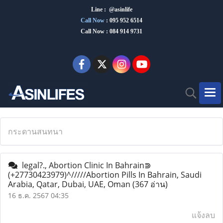
Line : @asinlife
Call Now
:
095 952 6514
Call Now : 084 914 9731
กระดานสนทนา
legal?., Abortion Clinic In Bahrain⋑
(+27730423979)^/////Abortion Pills In Bahrain, Saudi
Arabia, Qatar, Dubai, UAE, Oman
(367 อ่าน)
16 ธ.ค. 2567 04:35
แจ้งลบ