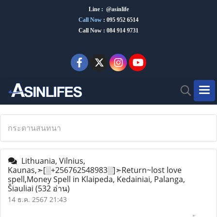
Line : @asinlife
Call Now
:
095 952 6514
Call Now : 084 914 9731
กระดานสนทนา
Lithuania, Vilnius,
Kaunas,➣[░+256762548983░]➣Return~lost love
spell,Money Spell in Klaipeda, Kedainiai, Palanga,
Šiauliai
(532 อ่าน)
14 ธ.ค. 2567 21:43