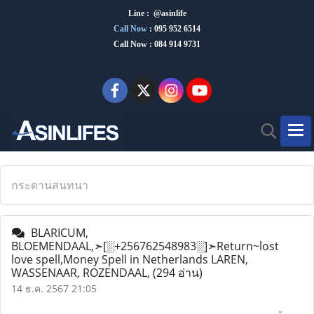
Line : @asinlife
Call Now
:
095 952 6514
Call Now : 084 914 9731
กระดานสนทนา
BLARICUM,
BLOEMENDAAL,➣[░+256762548983░]➣Return~lost
love spell,Money Spell in Netherlands LAREN,
WASSENAAR, ROZENDAAL,
(294 อ่าน)
14 ธ.ค. 2567 21:05