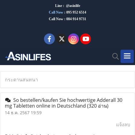
Line : @asinlife
Call Now
:
095 952 6514
Call Now : 084 914 9731
กระดานสนทนา
So bestellen/kaufen Sie hochwertige Adderall 30
mg Tabletten online in Deutschland
(320 อ่าน)
14 ธ.ค. 2567 19:59
แจ้งลบ