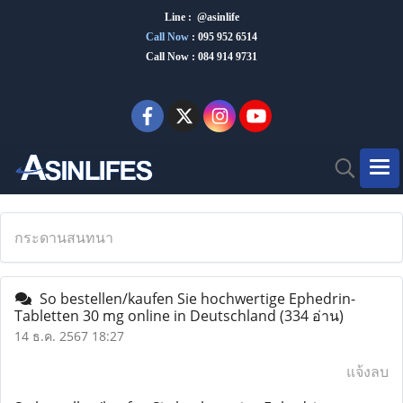
Line : @asinlife
Call Now
:
095 952 6514
Call Now : 084 914 9731
กระดานสนทนา
So bestellen/kaufen Sie hochwertige Ephedrin-
Tabletten 30 mg online in Deutschland
(334 อ่าน)
14 ธ.ค. 2567 18:27
แจ้งลบ