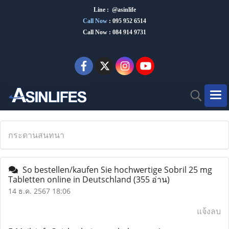
Line : @asinlife
Call Now
:
095 952 6514
Call Now : 084 914 9731
กระดานสนทนา
So bestellen/kaufen Sie hochwertige Sobril 25 mg
Tabletten online in Deutschland
(355 อ่าน)
14 ธ.ค. 2567 18:06
แจ้งลบ