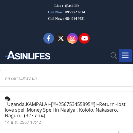
Line : @asinlife
Call Now
:
095 952 6514
Call Now : 084 914 9731
กระดานสนทนา
Uganda,KAMPALA➣[░+256753455895░]➣Return~lost
love spell,Money Spell in Naalya , Kololo, Nakasero,
Naguru,
(327 อ่าน)
14 ธ.ค. 2567 17:42