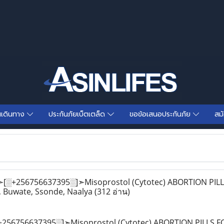
นเดินทาง
ประกันภัยเบ็ตเตล็ด
ขอข้อเสนอประกันภัย
สม
[░+256756637395░]➣Misoprostol (Cytotec) ABORTION PILL
de, Buwate, Ssonde, Naalya
(312 อ่าน)
256756637395░]➣Misoprostol (Cytotec) ABORTION PILLS FOR 