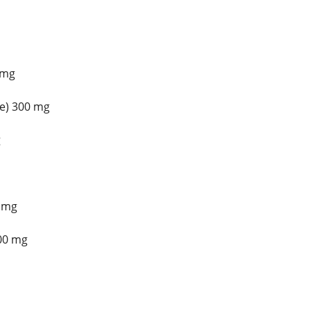
 mg
e) 300 mg
g
5 mg
100 mg