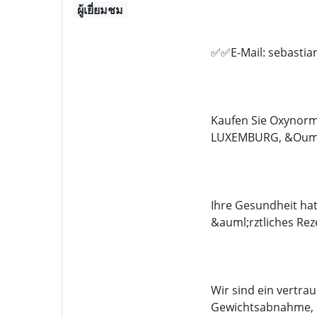
ผู้เยี่ยมชม
✅✅E-Mail: sebasti
Kaufen Sie Oxynorm
LUXEMBURG, &Ouml
Ihre Gesundheit hat
&auml;rztliches R
Wir sind ein vertra
Gewichtsabnahme, M