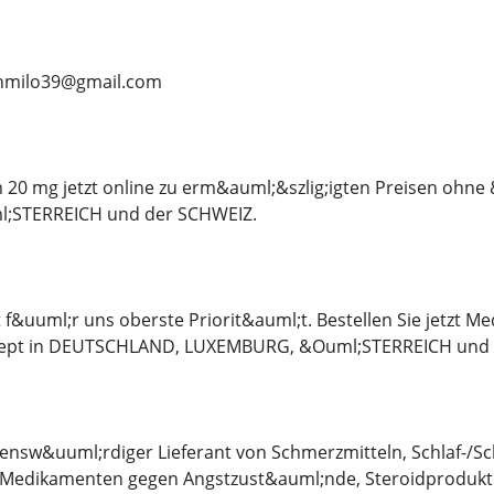
anmilo39@gmail.com
 20 mg jetzt online zu erm&auml;&szlig;igten Preisen ohne
;STERREICH und der SCHWEIZ.
 f&uuml;r uns oberste Priorit&auml;t. Bestellen Sie jetzt M
ezept in DEUTSCHLAND, LUXEMBURG, &Ouml;STERREICH und 
uensw&uuml;rdiger Lieferant von Schmerzmitteln, Schlaf-/S
edikamenten gegen Angstzust&auml;nde, Steroidprodukte