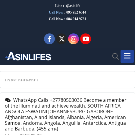
Line : @asinlife
Call Now
:
095 952 6514
Call Now : 084 914 9731
กระดานสนทนา
WhatsApp Calls +27780503036 Become a member
of the Illuminati and achieve wealth. SOUTH AFRICA
ANGOLA ESWATINI JOHANNESBURG GABORONE
Afghanistan, Aland Islands, Albania, Algeria, American
Samoa, Andorra, Angola, Anguilla, Antarctica, Antigua
and Barbuda,
(455 อ่าน)