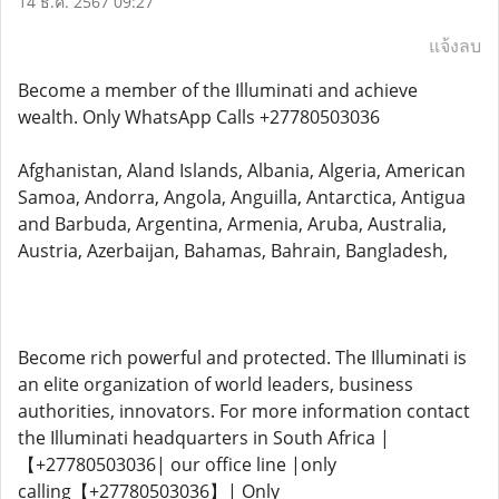
14 ธ.ค. 2567 09:27
แจ้งลบ
Become a member of the Illuminati and achieve
wealth. Only WhatsApp Calls +27780503036
Afghanistan, Aland Islands, Albania, Algeria, American
Samoa, Andorra, Angola, Anguilla, Antarctica, Antigua
and Barbuda, Argentina, Armenia, Aruba, Australia,
Austria, Azerbaijan, Bahamas, Bahrain, Bangladesh,
Become rich powerful and protected. The Illuminati is
an elite organization of world leaders, business
authorities, innovators. For more information contact
the Illuminati headquarters in South Africa |
【+27780503036| our office line |only
calling【+27780503036】| Only