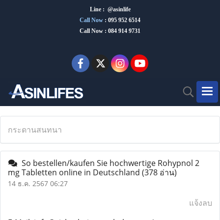
Line : @asinlife
Call Now
:
095 952 6514
Call Now : 084 914 9731
กระดานสนทนา
So bestellen/kaufen Sie hochwertige Rohypnol 2
mg Tabletten online in Deutschland
(378 อ่าน)
14 ธ.ค. 2567 06:27
แจ้งลบ