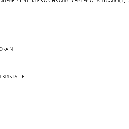
NDERE PRODUKTE VON H&Ouml;CHSTER QUALIT&Auml;T, DIE
OKAIN
-KRISTALLE