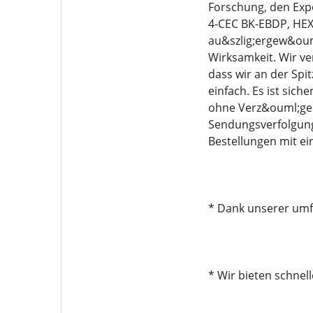
Forschung, den Exp
4-CEC BK-EBDP, HEX
au&szlig;ergew&ouml
Wirksamkeit. Wir ve
dass wir an der Spi
einfach. Es ist sich
ohne Verz&ouml;ger
Sendungsverfolgung
Bestellungen mit e
* Dank unserer umfa
* Wir bieten schnel