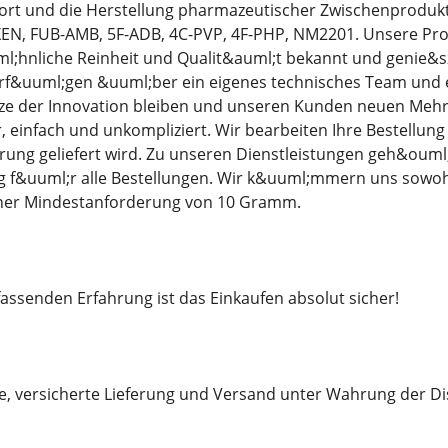
ort und die Herstellung pharmazeutischer Zwischenprodukte
EN, FUB-AMB, 5F-ADB, 4C-PVP, 4F-PHP, NM2201. Unsere Prod
;hnliche Reinheit und Qualit&auml;t bekannt und genie&szl
rf&uuml;gen &uuml;ber ein eigenes technisches Team und e
tze der Innovation bleiben und unseren Kunden neuen Mehrw
er, einfach und unkompliziert. Wir bearbeiten Ihre Bestellun
ung geliefert wird. Zu unseren Dienstleistungen geh&ouml
 f&uuml;r alle Bestellungen. Wir k&uuml;mmern uns sowohl
iner Mindestanforderung von 10 Gramm.
ssenden Erfahrung ist das Einkaufen absolut sicher!
le, versicherte Lieferung und Versand unter Wahrung der Di