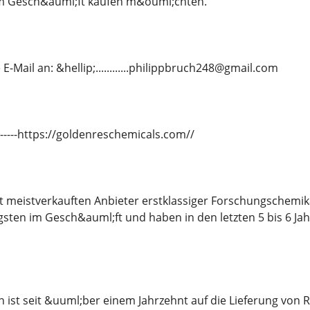
m Gesch&auml;ft kaufen m&ouml;chten.
E-Mail an: &hellip;............philippbruch248@gmail.com
---------https://goldenreschemicals.com//
it meistverkauften Anbieter erstklassiger Forschungschemi
gsten im Gesch&auml;ft und haben in den letzten 5 bis 6 J
ist seit &uuml;ber einem Jahrzehnt auf die Lieferung von 