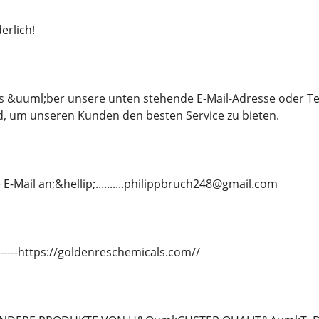
erlich!
ns &uuml;ber unsere unten stehende E-Mail-Adresse oder T
d, um unseren Kunden den besten Service zu bieten.
E-Mail an;&hellip;..........philippbruch248@gmail.com
---------https://goldenreschemicals.com//