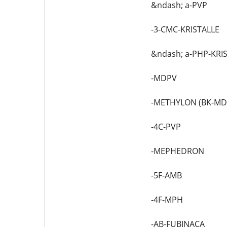
&ndash; a-PVP
-3-CMC-KRISTALLE
&ndash; a-PHP-KRI
-MDPV
-METHYLON (BK-M
-4C-PVP
-MEPHEDRON
-5F-AMB
-4F-MPH
-AB-FUBINACA