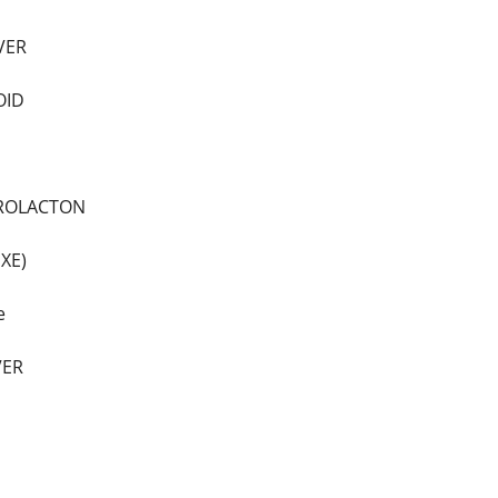
VER
OID
ROLACTON
XE)
e
VER