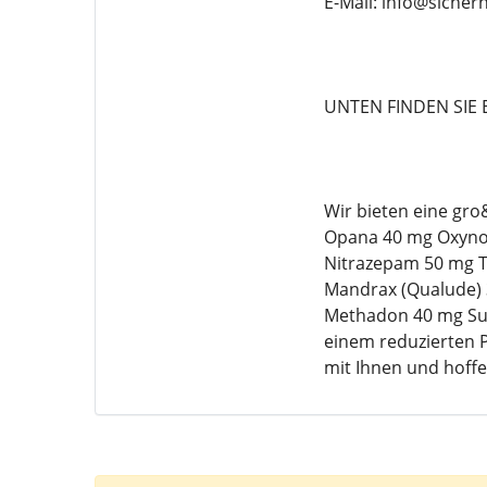
E-Mail: info@siche
UNTEN FINDEN SIE 
Wir bieten eine gr
Opana 40 mg Oxynor
Nitrazepam 50 mg T
Mandrax (Qualude) 3
Methadon 40 mg Sub
einem reduzierten P
mit Ihnen und hoffe