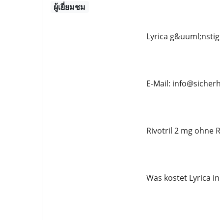
ผู้เยี่ยมชม
Lyrica g&uuml;nstig
E-Mail: info@siche
Rivotril 2 mg ohne R
Was kostet Lyrica i