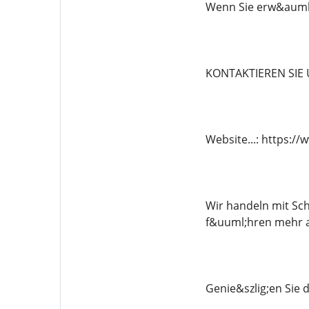
Wenn Sie erw&auml;g
KONTAKTIEREN SIE
Website...: https:
Wir handeln mit Sch
f&uuml;hren mehr a
Genie&szlig;en Sie