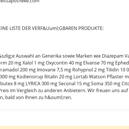
rheitsapotheke.com
EINE LISTE DER VERF&Uuml;GBAREN PRODUKTE:
o&szlig;e Auswahl an Generika sowie Marken wie Diazepam 
m 20 mg Xalol 1 mg Oxycontin 40 mg Elvanse 70 mg Ephed
ramadol 200 mg Imovane 7,5 mg Rohypnol 2 mg Tilidin 10 
00 mg Kodiensirup Ritalin 20 mg Lortab Watson Pflaster mg 
utex 8 mg LYRICA 300 mg Seconal 15 mg Soma 350 mg Cito
reis im Vergleich zu anderen Anbietern. Wir freuen uns auf
n, bald von Ihnen zu h&ouml;ren.