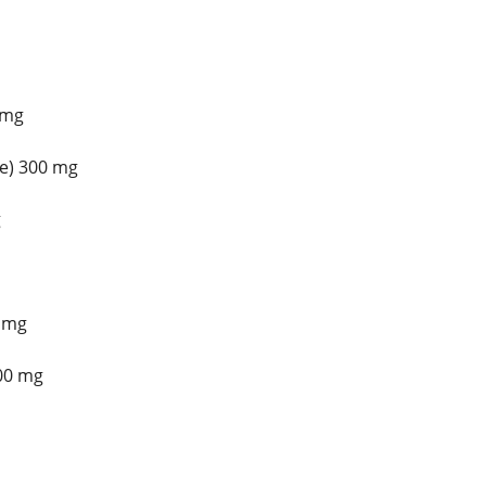
 mg
e) 300 mg
g
5 mg
100 mg