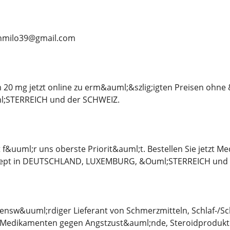
anmilo39@gmail.com
 20 mg jetzt online zu erm&auml;&szlig;igten Preisen ohne
;STERREICH und der SCHWEIZ.
 f&uuml;r uns oberste Priorit&auml;t. Bestellen Sie jetzt M
ezept in DEUTSCHLAND, LUXEMBURG, &Ouml;STERREICH und 
uensw&uuml;rdiger Lieferant von Schmerzmitteln, Schlaf-/S
edikamenten gegen Angstzust&auml;nde, Steroidprodukte