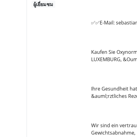
ผู้เยี่ยมชม
✅✅E-Mail: sebasti
Kaufen Sie Oxynorm
LUXEMBURG, &Ouml
Ihre Gesundheit hat
&auml;rztliches R
Wir sind ein vertra
Gewichtsabnahme, M