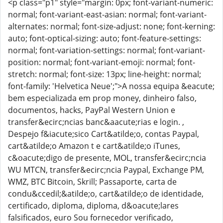
<p class="p1" style="margin: 0px; font-variant-numeric:
normal; font-variant-east-asian: normal; font-variant-
alternates: normal; font-size-adjust: none; font-kerning:
auto; font-optical-sizing: auto; font-feature-settings:
normal; font-variation-settings: normal; font-variant-
position: normal; font-variant-emoji: normal; font-
stretch: normal; font-size: 13px; line-height: normal;
font-family: 'Helvetica Neue';">A nossa equipa &eacute;
bem especializada em prop money, dinheiro falso,
documentos, hacks, PayPal Western Union e
transfer&ecirc;ncias banc&aacute;rias e login. ,
Despejo f&iacute;sico Cart&atilde;o, contas Paypal,
cart&atilde;o Amazon t e cart&atilde;o iTunes,
c&oacute;digo de presente, MOL, transfer&ecirc;ncia
WU MTCN, transfer&ecirc;ncia Paypal, Exchange PM,
WMZ, BTC Bitcoin, Skrill; Passaporte, carta de
condu&ccedil;&atilde;o, cart&atilde;o de identidade,
certificado, diploma, diploma, d&oacute;lares
falsificados, euro Sou fornecedor verificado,