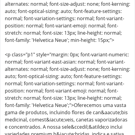
alternates: normal; font-size-adjust: none; font-kerning:
auto; font-optical-sizing: auto; font-feature-settings:
normal; font-variation-settings: normal; font-variant-
position: normal; font-variant-emoji: normal; font-
stretch: normal; font-size: 13px; line-height: normal;
font-family: 'Helvetica Neue'; min-height: 15px;">
<p class="p1" style="margin: 0px; font-variant-numeric:
normal; font-variant-east-asian: normal; font-variant-
alternates: normal; font-size-adjust: none; font-kerning:
auto; font-optical-sizing: auto; font-feature-settings:
normal; font-variation-settings: normal; font-variant-
position: normal; font-variant-emoji: normal; font-
stretch: normal; font-size: 13px; line-height: normal;
font-family: 'Helvetica Neue';">Oferecemos uma vasta
gama de produtos, incluindo flores de can&aacute;bis
medicinal, comest&iacute;veis, canetas vaporizadoras
e concentrados. A nossa sele&ccedil;&atilde;o inclui
variedades premium h&iacute;bridas, indica e sativa.