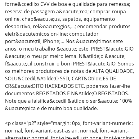
forne&ccedil;o CVV de boa e qualidade para remessa;
reserva de passagem a&eacute;rea; comprar roupa
online, chap&eacute;us, sapatos, equipamento
desportivo, rel&oacute;gios,...; encomendar produtos
eletr&oacute;nicos on-line: computador
port&aacute;til, iPhone;... Nos &uacute;ltimos sete
anos, o meu trabalho &eacute; este. PREST&Iacute;GIO
&eacute; o meu primeiro lema. N&atilde;o &eacute;
f&aacute;cil construir o bom PREST&Iacute;GIO. Somos
os melhores produtores de notas de ALTA QUALIDADE,
SOLU&Ccedil;&Atilde;O SSD, CART&Otilde;ES DE
CR&Eacute;DITO HACKEADOS ETC. podemos fazer-lhe
documentos REGISTADOS E N&Atilde;O REGISTADOS.
Note que a falsifica&ccedil;&atilde;o ser&aacute; 100%
&uacute;nica e de muito boa qualidade.
<p class="p2" style="margin: 0px; font-variant-numeric:
normal; font-variant-east-asian: normal; font-variant-
alternates: normal; font-size-adjust: none; font-kerning: