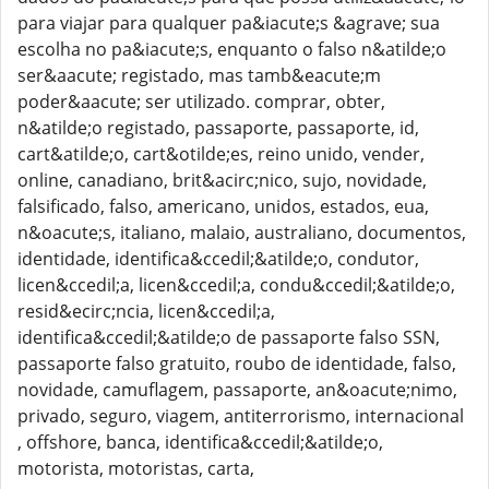
para viajar para qualquer pa&iacute;s &agrave; sua
escolha no pa&iacute;s, enquanto o falso n&atilde;o
ser&aacute; registado, mas tamb&eacute;m
poder&aacute; ser utilizado. comprar, obter,
n&atilde;o registado, passaporte, passaporte, id,
cart&atilde;o, cart&otilde;es, reino unido, vender,
online, canadiano, brit&acirc;nico, sujo, novidade,
falsificado, falso, americano, unidos, estados, eua,
n&oacute;s, italiano, malaio, australiano, documentos,
identidade, identifica&ccedil;&atilde;o, condutor,
licen&ccedil;a, licen&ccedil;a, condu&ccedil;&atilde;o,
resid&ecirc;ncia, licen&ccedil;a,
identifica&ccedil;&atilde;o de passaporte falso SSN,
passaporte falso gratuito, roubo de identidade, falso,
novidade, camuflagem, passaporte, an&oacute;nimo,
privado, seguro, viagem, antiterrorismo, internacional
, offshore, banca, identifica&ccedil;&atilde;o,
motorista, motoristas, carta,