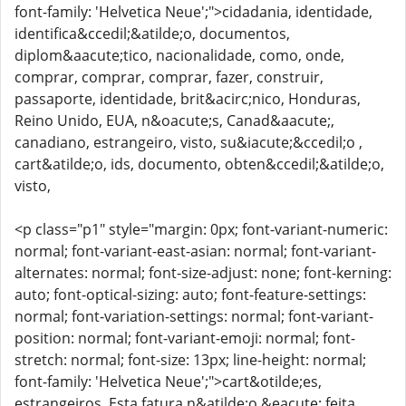
font-family: 'Helvetica Neue';">cidadania, identidade,
identifica&ccedil;&atilde;o, documentos,
diplom&aacute;tico, nacionalidade, como, onde,
comprar, comprar, comprar, fazer, construir,
passaporte, identidade, brit&acirc;nico, Honduras,
Reino Unido, EUA, n&oacute;s, Canad&aacute;,
canadiano, estrangeiro, visto, su&iacute;&ccedil;o ,
cart&atilde;o, ids, documento, obten&ccedil;&atilde;o,
visto,
<p class="p1" style="margin: 0px; font-variant-numeric:
normal; font-variant-east-asian: normal; font-variant-
alternates: normal; font-size-adjust: none; font-kerning:
auto; font-optical-sizing: auto; font-feature-settings:
normal; font-variation-settings: normal; font-variant-
position: normal; font-variant-emoji: normal; font-
stretch: normal; font-size: 13px; line-height: normal;
font-family: 'Helvetica Neue';">cart&otilde;es,
estrangeiros. Esta fatura n&atilde;o &eacute; feita