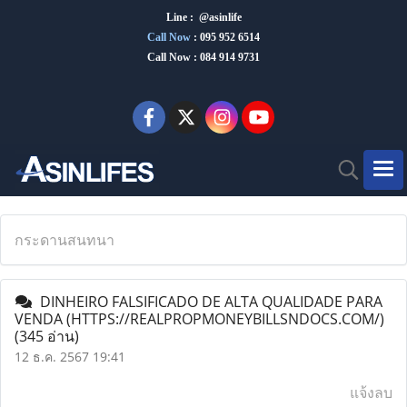
Line : @asinlife
Call Now
:
095 952 6514
Call Now : 084 914 9731
กระดานสนทนา
DINHEIRO FALSIFICADO DE ALTA QUALIDADE PARA
VENDA (HTTPS://REALPROPMONEYBILLSNDOCS.COM/)
(345 อ่าน)
12 ธ.ค. 2567 19:41
แจ้งลบ