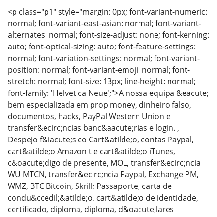
<p class="p1" style="margin: 0px; font-variant-numeric:
normal; font-variant-east-asian: normal; font-variant-
alternates: normal; font-size-adjust: none; font-kerning:
auto; font-optical-sizing: auto; font-feature-settings:
normal; font-variation-settings: normal; font-variant-
position: normal; font-variant-emoji: normal; font-
stretch: normal; font-size: 13px; line-height: normal;
font-family: 'Helvetica Neue';">A nossa equipa &eacute;
bem especializada em prop money, dinheiro falso,
documentos, hacks, PayPal Western Union e
transfer&ecirc;ncias banc&aacute;rias e login. ,
Despejo f&iacute;sico Cart&atilde;o, contas Paypal,
cart&atilde;o Amazon t e cart&atilde;o iTunes,
c&oacute;digo de presente, MOL, transfer&ecirc;ncia
WU MTCN, transfer&ecirc;ncia Paypal, Exchange PM,
WMZ, BTC Bitcoin, Skrill; Passaporte, carta de
condu&ccedil;&atilde;o, cart&atilde;o de identidade,
certificado, diploma, diploma, d&oacute;lares