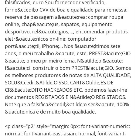
falsificados, euro Sou fornecedor verificado,
forne&ccedil;o CVV de boa e qualidade para remessa;
reserva de passagem a&eacute;rea; comprar roupa
online, chap&eacute;us, sapatos, equipamento
desportivo, rel&oacute;gios,...; encomendar produtos
eletr&oacute;nicos on-line: computador
port&aacute;til, iPhone;... Nos &uacute;ltimos sete
anos, o meu trabalho &eacute; este. PREST&Iacute;GIO
&eacute; o meu primeiro lema. N&atilde;o &eacute;
f&aacute;cil construir o bom PREST&Iacute;GIO. Somos
os melhores produtores de notas de ALTA QUALIDADE,
SOLU&Ccedil;&Atilde;O SSD, CART&Otilde;ES DE
CR&Eacute;DITO HACKEADOS ETC. podemos fazer-lhe
documentos REGISTADOS E N&Atilde;O REGISTADOS.
Note que a falsifica&ccedil;&atilde;o ser&aacute; 100%
&uacute;nica e de muito boa qualidade.
<p class="p2" style="margin: 0px; font-variant-numeric:
normal; font-variant-east-asian: normal; font-variant-