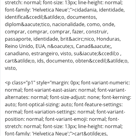
stretch: normal; font-size: 13px; line-height: normal;
font-family: 'Helvetica Neue';">cidadania, identidade,
identifica&ccedil;&atilde;o, documentos,
diplom&aacute;tico, nacionalidade, como, onde,
comprar, comprar, comprar, fazer, construir,
passaporte, identidade, brit&acirc;nico, Honduras,
Reino Unido, EUA, n&oacute;s, Canad&aacute;,
canadiano, estrangeiro, visto, su&iacute;&ccedil;o ,
cart&atilde;o, ids, documento, obten&ccedil;&atilde;o,
visto,
<p class="p1" style="margin: 0px; font-variant-numeric:
normal; font-variant-east-asian: normal; font-variant-
alternates: normal; font-size-adjust: none; font-kerning:
auto; font-optical-sizing: auto; font-feature-settings:
normal; font-variation-settings: normal; font-variant-
position: normal; font-variant-emoji: normal; font-
stretch: normal; font-size: 13px; line-height: normal;
font-family: 'Helvetica Neue';">cart&otilde;es,