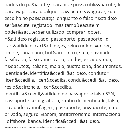
dados do pa&iacute;s para que possa utiliz&aacute;-lo
para viajar para qualquer pa&iacute;s &agrave; sua
escolha no pa&iacute;s, enquanto o falso n&atilde;o
ser&aacute; registado, mas tamb&eacute;m
poder&aacute; ser utilizado. comprar, obter,
n&atilde;o registado, passaporte, passaporte, id,
cart&atilde;o, cart&otilde;es, reino unido, vender,
online, canadiano, brit&acirc;nico, sujo, novidade,
falsificado, falso, americano, unidos, estados, eua,
n&oacute;s, italiano, malaio, australiano, documentos,
identidade, identifica&ccedil;&atilde;o, condutor,
licen&ccedil;a, licen&ccedil;a, condu&ccedil;&atilde;o,
resid&ecirc;ncia, licen&ccedil;a,
identifica&ccedil;&atilde;o de passaporte falso SSN,
passaporte falso gratuito, roubo de identidade, falso,
novidade, camuflagem, passaporte, an&oacute;nimo,
privado, seguro, viagem, antiterrorismo, internacional
, offshore, banca, identifica&ccedil;&atilde;o,