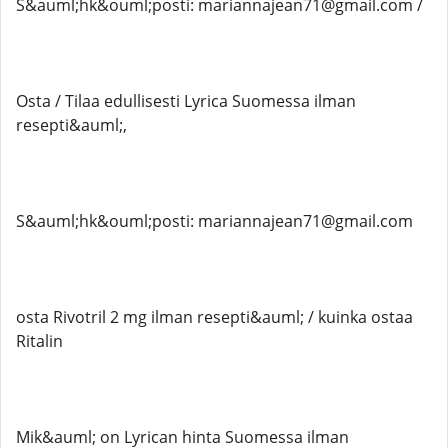
S&auml;hk&ouml;posti: mariannajean71@gmail.com /
Osta / Tilaa edullisesti Lyrica Suomessa ilman
resepti&auml;,
S&auml;hk&ouml;posti: mariannajean71@gmail.com
osta Rivotril 2 mg ilman resepti&auml; / kuinka ostaa
Ritalin
Mik&auml; on Lyrican hinta Suomessa ilman