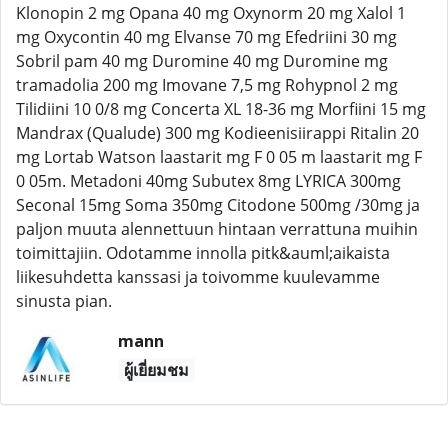
Klonopin 2 mg Opana 40 mg Oxynorm 20 mg Xalol 1
mg Oxycontin 40 mg Elvanse 70 mg Efedriini 30 mg
Sobril pam 40 mg Duromine 40 mg Duromine mg
tramadolia 200 mg Imovane 7,5 mg Rohypnol 2 mg
Tilidiini 10 0/8 mg Concerta XL 18-36 mg Morfiini 15 mg
Mandrax (Qualude) 300 mg Kodieenisiirappi Ritalin 20
mg Lortab Watson laastarit mg F 0 05 m laastarit mg F
0 05m. Metadoni 40mg Subutex 8mg LYRICA 300mg
Seconal 15mg Soma 350mg Citodone 500mg /30mg ja
paljon muuta alennettuun hintaan verrattuna muihin
toimittajiin. Odotamme innolla pitk&auml;aikaista
liikesuhdetta kanssasi ja toivomme kuulevamme
sinusta pian.
mann
ผู้เยี่ยมชม