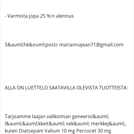
- Varmista jopa 25 %:n alennus
S&auml;hk&ouml;posti: mariannajean71@gmail.com
ALLA ON LUETTELO SAATAVILLA OLEVISTA TUOTTEISTA:
Tarjoamme laajan valikoiman geneerisi&auml;
l&auml;&auml;kkeit&auml; sek&auml; merkkej&auml;,
kuten Diatsepam Valium 10 mg Percocet 30 mg