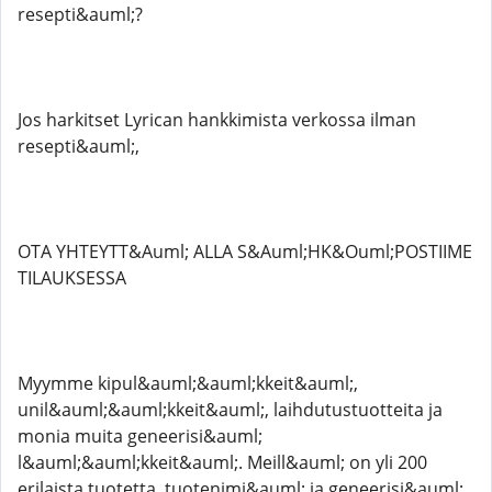
resepti&auml;?
Jos harkitset Lyrican hankkimista verkossa ilman
resepti&auml;,
OTA YHTEYTT&Auml; ALLA S&Auml;HK&Ouml;POSTIIME
TILAUKSESSA
Myymme kipul&auml;&auml;kkeit&auml;,
unil&auml;&auml;kkeit&auml;, laihdutustuotteita ja
monia muita geneerisi&auml;
l&auml;&auml;kkeit&auml;. Meill&auml; on yli 200
erilaista tuotetta, tuotenimi&auml; ja geneerisi&auml;