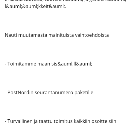
l&auml;&auml;kkeit&auml;.
Nauti muutamasta mainituista vaihtoehdoista
- Toimitamme maan sis&auml;ll&auml;
- PostNordin seurantanumero paketille
- Turvallinen ja taattu toimitus kaikkiin osoitteisiin