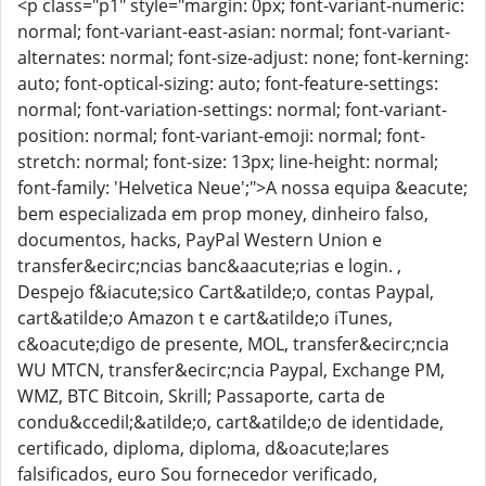
<p class="p1" style="margin: 0px; font-variant-numeric:
normal; font-variant-east-asian: normal; font-variant-
alternates: normal; font-size-adjust: none; font-kerning:
auto; font-optical-sizing: auto; font-feature-settings:
normal; font-variation-settings: normal; font-variant-
position: normal; font-variant-emoji: normal; font-
stretch: normal; font-size: 13px; line-height: normal;
font-family: 'Helvetica Neue';">A nossa equipa &eacute;
bem especializada em prop money, dinheiro falso,
documentos, hacks, PayPal Western Union e
transfer&ecirc;ncias banc&aacute;rias e login. ,
Despejo f&iacute;sico Cart&atilde;o, contas Paypal,
cart&atilde;o Amazon t e cart&atilde;o iTunes,
c&oacute;digo de presente, MOL, transfer&ecirc;ncia
WU MTCN, transfer&ecirc;ncia Paypal, Exchange PM,
WMZ, BTC Bitcoin, Skrill; Passaporte, carta de
condu&ccedil;&atilde;o, cart&atilde;o de identidade,
certificado, diploma, diploma, d&oacute;lares
falsificados, euro Sou fornecedor verificado,