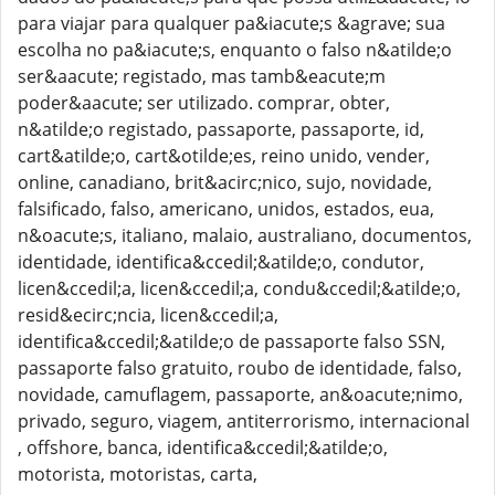
para viajar para qualquer pa&iacute;s &agrave; sua
escolha no pa&iacute;s, enquanto o falso n&atilde;o
ser&aacute; registado, mas tamb&eacute;m
poder&aacute; ser utilizado. comprar, obter,
n&atilde;o registado, passaporte, passaporte, id,
cart&atilde;o, cart&otilde;es, reino unido, vender,
online, canadiano, brit&acirc;nico, sujo, novidade,
falsificado, falso, americano, unidos, estados, eua,
n&oacute;s, italiano, malaio, australiano, documentos,
identidade, identifica&ccedil;&atilde;o, condutor,
licen&ccedil;a, licen&ccedil;a, condu&ccedil;&atilde;o,
resid&ecirc;ncia, licen&ccedil;a,
identifica&ccedil;&atilde;o de passaporte falso SSN,
passaporte falso gratuito, roubo de identidade, falso,
novidade, camuflagem, passaporte, an&oacute;nimo,
privado, seguro, viagem, antiterrorismo, internacional
, offshore, banca, identifica&ccedil;&atilde;o,
motorista, motoristas, carta,