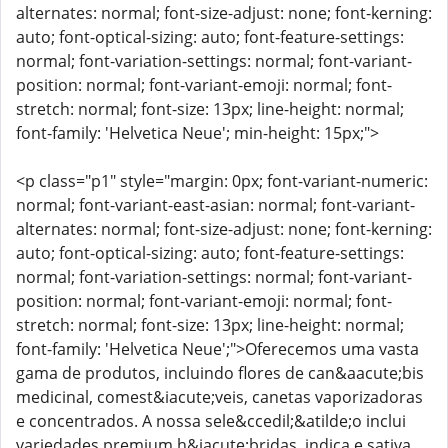
alternates: normal; font-size-adjust: none; font-kerning:
auto; font-optical-sizing: auto; font-feature-settings:
normal; font-variation-settings: normal; font-variant-
position: normal; font-variant-emoji: normal; font-
stretch: normal; font-size: 13px; line-height: normal;
font-family: 'Helvetica Neue'; min-height: 15px;">
<p class="p1" style="margin: 0px; font-variant-numeric:
normal; font-variant-east-asian: normal; font-variant-
alternates: normal; font-size-adjust: none; font-kerning:
auto; font-optical-sizing: auto; font-feature-settings:
normal; font-variation-settings: normal; font-variant-
position: normal; font-variant-emoji: normal; font-
stretch: normal; font-size: 13px; line-height: normal;
font-family: 'Helvetica Neue';">Oferecemos uma vasta
gama de produtos, incluindo flores de can&aacute;bis
medicinal, comest&iacute;veis, canetas vaporizadoras
e concentrados. A nossa sele&ccedil;&atilde;o inclui
variedades premium h&iacute;bridas, indica e sativa.