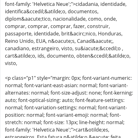
font-family: 'Helvetica Neue';">cidadania, identidade,
identifica&ccedil;&atilde;o, documentos,
diplom&aacute;tico, nacionalidade, como, onde,
comprar, comprar, comprar, fazer, construir,
passaporte, identidade, brit&acirc;nico, Honduras,
Reino Unido, EUA, n&oacute;s, Canad&aacute;,
canadiano, estrangeiro, visto, su&iacute;&ccedil;o ,
cart&atilde;o, ids, documento, obten&ccedil;&atilde;o,
visto,
<p class="p1" style="margin: 0px; font-variant-numeric:
normal; font-variant-east-asian: normal; font-variant-
alternates: normal; font-size-adjust: none; font-kerning:
auto; font-optical-sizing: auto; font-feature-settings:
normal; font-variation-settings: normal; font-variant-
position: normal; font-variant-emoji: normal; font-
stretch: normal; font-size: 13px; line-height: normal;
font-family: 'Helvetica Neue';">cart&otilde;es,
estrangeiros. Esta fatura n&atilde;o &eacute; feita