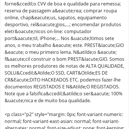
forne&ccedil;o CVV de boa e qualidade para remessa;
reserva de passagem a&eacute;rea; comprar roupa
online, chap&eacute;us, sapatos, equipamento
desportivo, rel&oacute;gios,...; encomendar produtos
eletr&oacute;nicos on-line: computador
port&aacute;til, iPhone;... Nos &uacute;ltimos sete
anos, o meu trabalho &eacute; este. PREST&Iacute;GIO
&eacute; o meu primeiro lema. N&atilde;o &eacute;
f&aacute;cil construir o bom PREST&Iacute;GIO. Somos
os melhores produtores de notas de ALTA QUALIDADE,
SOLU&Ccedil;&Atilde;O SSD, CART&Otilde;ES DE
CR&Eacute;DITO HACKEADOS ETC. podemos fazer-lhe
documentos REGISTADOS E N&Atilde;O REGISTADOS.
Note que a falsifica&ccedil;&atilde;o ser&aacute; 100%
&uacute;nica e de muito boa qualidade.
<p class="p2" style="margin: 0px; font-variant-numeric:
normal; font-variant-east-asian: normal; font-variant-
alternates: normal; font-size-adjust: none; font-kerning: