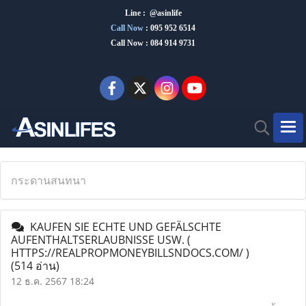
Line : @asinlife
Call Now
:
095 952 6514
Call Now : 084 914 9731
กระดานสนทนา
KAUFEN SIE ECHTE UND GEFÄLSCHTE
AUFENTHALTSERLAUBNISSE USW. (
HTTPS://REALPROPMONEYBILLSNDOCS.COM/ )
(514 อ่าน)
12 ธ.ค. 2567 18:24