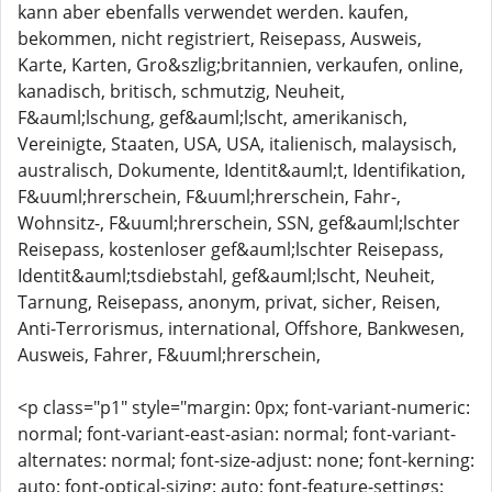
kann aber ebenfalls verwendet werden. kaufen,
bekommen, nicht registriert, Reisepass, Ausweis,
Karte, Karten, Gro&szlig;britannien, verkaufen, online,
kanadisch, britisch, schmutzig, Neuheit,
F&auml;lschung, gef&auml;lscht, amerikanisch,
Vereinigte, Staaten, USA, USA, italienisch, malaysisch,
australisch, Dokumente, Identit&auml;t, Identifikation,
F&uuml;hrerschein, F&uuml;hrerschein, Fahr-,
Wohnsitz-, F&uuml;hrerschein, SSN, gef&auml;lschter
Reisepass, kostenloser gef&auml;lschter Reisepass,
Identit&auml;tsdiebstahl, gef&auml;lscht, Neuheit,
Tarnung, Reisepass, anonym, privat, sicher, Reisen,
Anti-Terrorismus, international, Offshore, Bankwesen,
Ausweis, Fahrer, F&uuml;hrerschein,
<p class="p1" style="margin: 0px; font-variant-numeric:
normal; font-variant-east-asian: normal; font-variant-
alternates: normal; font-size-adjust: none; font-kerning:
auto; font-optical-sizing: auto; font-feature-settings: