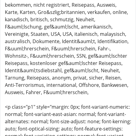
bekommen, nicht registriert, Reisepass, Ausweis,
Karte, Karten, Gro&szlig;britannien, verkaufen, online,
kanadisch, britisch, schmutzig, Neuheit,
F&auml;lschung, gef&auml;lscht, amerikanisch,
Vereinigte, Staaten, USA, USA, italienisch, malaysisch,
australisch, Dokumente, Identit&auml;t, Identifikation,
F&uuml;hrerschein, F&uuml;hrerschein, Fahr-,
Wohnsitz-, F&uuml;hrerschein, SSN, gef&auml;lschter
Reisepass, kostenloser gef&auml;lschter Reisepass,
Identit&auml;tsdiebstahl, gef&auml;lscht, Neuheit,
Tarnung, Reisepass, anonym, privat, sicher, Reisen,
Anti-Terrorismus, international, Offshore, Bankwesen,
Ausweis, Fahrer, F&uuml;hrerschein,
<p class="p1" style="margin: 0px; font-variant-numeric:
normal; font-variant-east-asian: normal; font-variant-
alternates: normal; font-size-adjust: none; font-kerning:
auto; font-optical-sizing: auto; font-feature-settings: