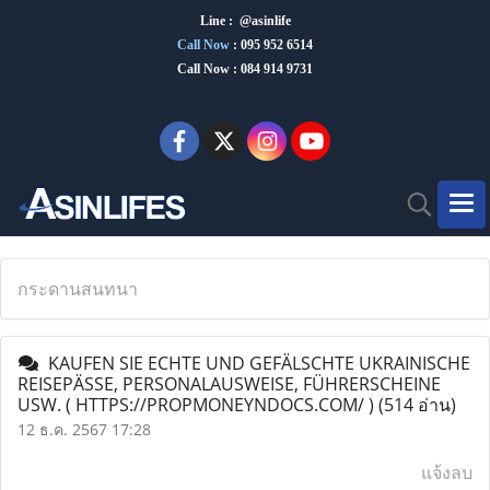
Line : @asinlife
Call Now
:
095 952 6514
Call Now : 084 914 9731
กระดานสนทนา
KAUFEN SIE ECHTE UND GEFÄLSCHTE UKRAINISCHE
REISEPÄSSE, PERSONALAUSWEISE, FÜHRERSCHEINE
USW. ( HTTPS://PROPMONEYNDOCS.COM/ )
(514 อ่าน)
12 ธ.ค. 2567 17:28
แจ้งลบ