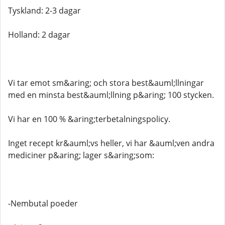
Tyskland: 2-3 dagar
Holland: 2 dagar
Vi tar emot sm&aring; och stora best&auml;llningar
med en minsta best&auml;llning p&aring; 100 stycken.
Vi har en 100 % &aring;terbetalningspolicy.
Inget recept kr&auml;vs heller, vi har &auml;ven andra
mediciner p&aring; lager s&aring;som:
-Nembutal poeder