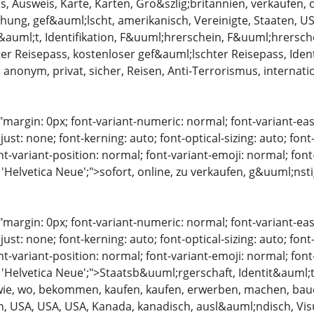
ss, Ausweis, Karte, Karten, Gro&szlig;britannien, verkaufen, 
ung, gef&auml;lscht, amerikanisch, Vereinigte, Staaten, USA,
auml;t, Identifikation, F&uuml;hrerschein, F&uuml;hrersche
er Reisepass, kostenloser gef&auml;lschter Reisepass, Ident
 anonym, privat, sicher, Reisen, Anti-Terrorismus, internati
"margin: 0px; font-variant-numeric: normal; font-variant-eas
just: none; font-kerning: auto; font-optical-sizing: auto; font
nt-variant-position: normal; font-variant-emoji: normal; font-
 'Helvetica Neue';">sofort, online, zu verkaufen, g&uuml;nst
"margin: 0px; font-variant-numeric: normal; font-variant-eas
just: none; font-kerning: auto; font-optical-sizing: auto; font
nt-variant-position: normal; font-variant-emoji: normal; font-
: 'Helvetica Neue';">Staatsb&uuml;rgerschaft, Identit&auml;t
wie, wo, bekommen, kaufen, kaufen, erwerben, machen, baue
n, USA, USA, USA, Kanada, kanadisch, ausl&auml;ndisch, Vi