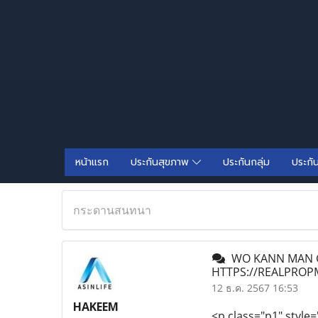
หน้าแรก
ประกันสุขภาพ
ประกันกลุ่ม
ประกั
กระดานสนทนา
WO KANN MAN G
HTTPS://REALPROP
12 ธ.ค. 2567 16:53
HAKEEM
<p class="p1" style=