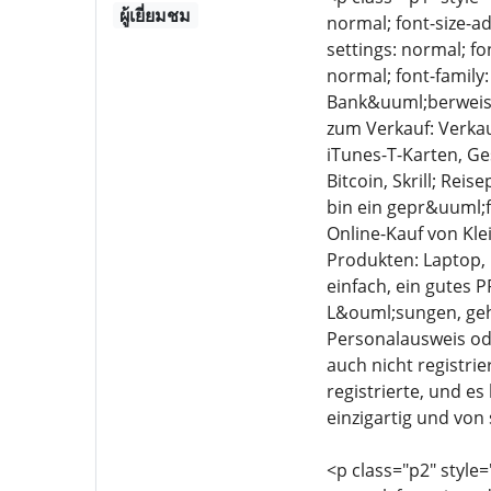
ผู้เยี่ยมชม
normal; font-size-ad
settings: normal; fo
normal; font-family
Bank&uuml;berweisu
zum Verkauf: Verka
iTunes-T-Karten, 
Bitcoin, Skrill; Rei
bin ein gepr&uuml;f
Online-Kauf von Kle
Produkten: Laptop, i
einfach, ein gutes 
L&ouml;sungen, geha
Personalausweis od
auch nicht registrie
registrierte, und es
einzigartig und von 
<p class="p2" style=