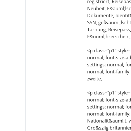
registriert, Reisepa
Neuheit, F&auml;lsch
Dokumente, Identit&
SSN, gef&auml;lscht
Tarnung, Reisepass,
F&uuml;hrerschein,
<p class="p1" style=
normal; font-size-ad
settings: normal; fo
normal; font-family:
zweite,
<p class="p1" style=
normal; font-size-ad
settings: normal; fo
normal; font-family
Nationalit&auml;t, 
Gro&szlig;britannie