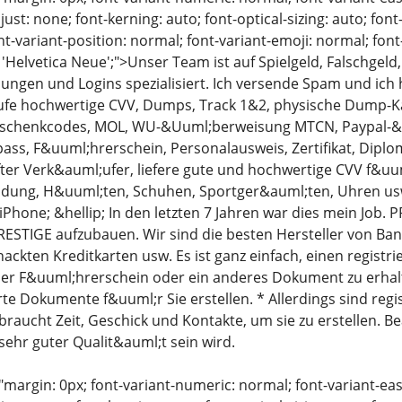
just: none; font-kerning: auto; font-optical-sizing: auto; font
nt-variant-position: normal; font-variant-emoji: normal; font-
: 'Helvetica Neue';">Unser Team ist auf Spielgeld, Falschge
ngen und Logins spezialisiert. Ich versende Spam und ich 
ufe hochwertige CVV, Dumps, Track 1&2, physische Dump-K
Geschenkcodes, MOL, WU-&Uuml;berweisung MTCN, Paypal-
sepass, F&uuml;hrerschein, Personalausweis, Zertifikat, Diplo
ter Verk&auml;ufer, liefere gute und hochwertige CVV f&uu
idung, H&uuml;ten, Schuhen, Sportger&auml;ten, Uhren usw
Phone; &hellip; In den letzten 7 Jahren war dies mein Job. P
PRESTIGE aufzubauen. Wir sind die besten Hersteller von Ba
ckten Kreditkarten usw. Es ist ganz einfach, einen registrie
er F&uuml;hrerschein oder ein anderes Dokument zu erhalt
rte Dokumente f&uuml;r Sie erstellen. * Allerdings sind reg
 braucht Zeit, Geschick und Kontakte, um sie zu erstellen. 
sehr guter Qualit&auml;t sein wird.
"margin: 0px; font-variant-numeric: normal; font-variant-eas