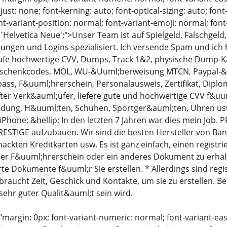
just: none; font-kerning: auto; font-optical-sizing: auto; font
nt-variant-position: normal; font-variant-emoji: normal; font-
: 'Helvetica Neue';">Unser Team ist auf Spielgeld, Falschge
ngen und Logins spezialisiert. Ich versende Spam und ich 
ufe hochwertige CVV, Dumps, Track 1&2, physische Dump-K
Geschenkcodes, MOL, WU-&Uuml;berweisung MTCN, Paypal-
sepass, F&uuml;hrerschein, Personalausweis, Zertifikat, Diplo
ter Verk&auml;ufer, liefere gute und hochwertige CVV f&uu
idung, H&uuml;ten, Schuhen, Sportger&auml;ten, Uhren usw
Phone; &hellip; In den letzten 7 Jahren war dies mein Job. P
PRESTIGE aufzubauen. Wir sind die besten Hersteller von Ba
ckten Kreditkarten usw. Es ist ganz einfach, einen registrie
er F&uuml;hrerschein oder ein anderes Dokument zu erhalt
rte Dokumente f&uuml;r Sie erstellen. * Allerdings sind reg
 braucht Zeit, Geschick und Kontakte, um sie zu erstellen. 
sehr guter Qualit&auml;t sein wird.
"margin: 0px; font-variant-numeric: normal; font-variant-eas