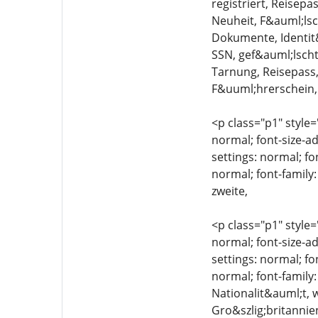
registriert, Reisepa
Neuheit, F&auml;lsch
Dokumente, Identit&
SSN, gef&auml;lscht
Tarnung, Reisepass,
F&uuml;hrerschein,
<p class="p1" style=
normal; font-size-ad
settings: normal; fo
normal; font-family:
zweite,
<p class="p1" style=
normal; font-size-ad
settings: normal; fo
normal; font-family
Nationalit&auml;t, 
Gro&szlig;britannie