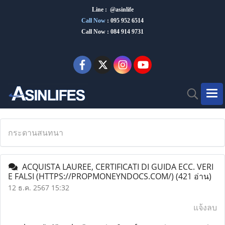
Line : @asinlife
Call Now
:
095 952 6514
Call Now : 084 914 9731
กระดานสนทนา
ACQUISTA LAUREE, CERTIFICATI DI GUIDA ECC. VERI
E FALSI (HTTPS://PROPMONEYNDOCS.COM/)
(421 อ่าน)
12 ธ.ค. 2567 15:32
แจ้งลบ