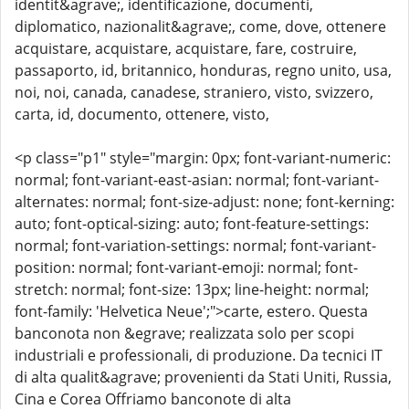
identit&agrave;, identificazione, documenti,
diplomatico, nazionalit&agrave;, come, dove, ottenere
acquistare, acquistare, acquistare, fare, costruire,
passaporto, id, britannico, honduras, regno unito, usa,
noi, noi, canada, canadese, straniero, visto, svizzero,
carta, id, documento, ottenere, visto,
<p class="p1" style="margin: 0px; font-variant-numeric:
normal; font-variant-east-asian: normal; font-variant-
alternates: normal; font-size-adjust: none; font-kerning:
auto; font-optical-sizing: auto; font-feature-settings:
normal; font-variation-settings: normal; font-variant-
position: normal; font-variant-emoji: normal; font-
stretch: normal; font-size: 13px; line-height: normal;
font-family: 'Helvetica Neue';">carte, estero. Questa
banconota non &egrave; realizzata solo per scopi
industriali e professionali, di produzione. Da tecnici IT
di alta qualit&agrave; provenienti da Stati Uniti, Russia,
Cina e Corea Offriamo banconote di alta