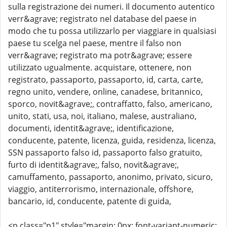
sulla registrazione dei numeri. Il documento autentico
verr&agrave; registrato nel database del paese in
modo che tu possa utilizzarlo per viaggiare in qualsiasi
paese tu scelga nel paese, mentre il falso non
verr&agrave; registrato ma potr&agrave; essere
utilizzato ugualmente. acquistare, ottenere, non
registrato, passaporto, passaporto, id, carta, carte,
regno unito, vendere, online, canadese, britannico,
sporco, novit&agrave;, contraffatto, falso, americano,
unito, stati, usa, noi, italiano, malese, australiano,
documenti, identit&agrave;, identificazione,
conducente, patente, licenza, guida, residenza, licenza,
SSN passaporto falso id, passaporto falso gratuito,
furto di identit&agrave;, falso, novit&agrave;,
camuffamento, passaporto, anonimo, privato, sicuro,
viaggio, antiterrorismo, internazionale, offshore,
bancario, id, conducente, patente di guida,
<p class="p1" style="margin: 0px; font-variant-numeric: