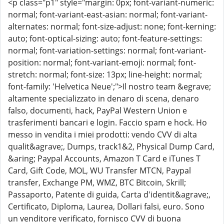
<p class="p1" style="margin: 0px; font-variant-numeric:
normal; font-variant-east-asian: normal; font-variant-
alternates: normal; font-size-adjust: none; font-kerning:
auto; font-optical-sizing: auto; font-feature-settings:
normal; font-variation-settings: normal; font-variant-
position: normal; font-variant-emoji: normal; font-
stretch: normal; font-size: 13px; line-height: normal;
font-family: 'Helvetica Neue';">Il nostro team &egrave;
altamente specializzato in denaro di scena, denaro
falso, documenti, hack, PayPal Western Union e
trasferimenti bancari e login. Faccio spam e hock. Ho
messo in vendita i miei prodotti: vendo CVV di alta
qualit&agrave;, Dumps, track1&2, Physical Dump Card,
&aring; Paypal Accounts, Amazon T Card e iTunes T
Card, Gift Code, MOL, WU Transfer MTCN, Paypal
transfer, Exchange PM, WMZ, BTC Bitcoin, Skrill;
Passaporto, Patente di guida, Carta d'identit&agrave;,
Certificato, Diploma, Laurea, Dollari falsi, euro. Sono
un venditore verificato, fornisco CVV di buona