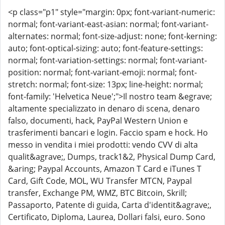
<p class="p1" style="margin: 0px; font-variant-numeric:
normal; font-variant-east-asian: normal; font-variant-
alternates: normal; font-size-adjust: none; font-kerning:
auto; font-optical-sizing: auto; font-feature-settings:
normal; font-variation-settings: normal; font-variant-
position: normal; font-variant-emoji: normal; font-
stretch: normal; font-size: 13px; line-height: normal;
font-family: 'Helvetica Neue';">Il nostro team &egrave;
altamente specializzato in denaro di scena, denaro
falso, documenti, hack, PayPal Western Union e
trasferimenti bancari e login. Faccio spam e hock. Ho
messo in vendita i miei prodotti: vendo CVV di alta
qualit&agrave;, Dumps, track1&2, Physical Dump Card,
&aring; Paypal Accounts, Amazon T Card e iTunes T
Card, Gift Code, MOL, WU Transfer MTCN, Paypal
transfer, Exchange PM, WMZ, BTC Bitcoin, Skrill;
Passaporto, Patente di guida, Carta d'identit&agrave;,
Certificato, Diploma, Laurea, Dollari falsi, euro. Sono