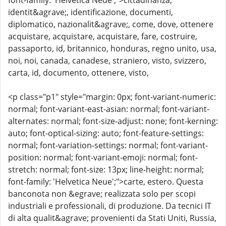
font-family: 'Helvetica Neue';">cittadinanza,
identit&agrave;, identificazione, documenti,
diplomatico, nazionalit&agrave;, come, dove, ottenere
acquistare, acquistare, acquistare, fare, costruire,
passaporto, id, britannico, honduras, regno unito, usa,
noi, noi, canada, canadese, straniero, visto, svizzero,
carta, id, documento, ottenere, visto,
<p class="p1" style="margin: 0px; font-variant-numeric:
normal; font-variant-east-asian: normal; font-variant-
alternates: normal; font-size-adjust: none; font-kerning:
auto; font-optical-sizing: auto; font-feature-settings:
normal; font-variation-settings: normal; font-variant-
position: normal; font-variant-emoji: normal; font-
stretch: normal; font-size: 13px; line-height: normal;
font-family: 'Helvetica Neue';">carte, estero. Questa
banconota non &egrave; realizzata solo per scopi
industriali e professionali, di produzione. Da tecnici IT
di alta qualit&agrave; provenienti da Stati Uniti, Russia,