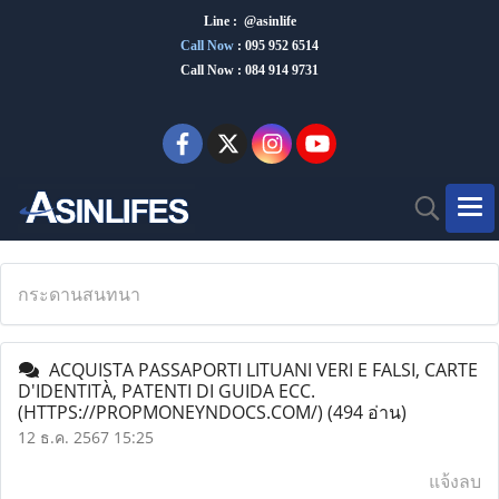
Line : @asinlife
Call Now
:
095 952 6514
Call Now : 084 914 9731
กระดานสนทนา
ACQUISTA PASSAPORTI LITUANI VERI E FALSI, CARTE
D'IDENTITÀ, PATENTI DI GUIDA ECC.
(HTTPS://PROPMONEYNDOCS.COM/)
(494 อ่าน)
12 ธ.ค. 2567 15:25
แจ้งลบ