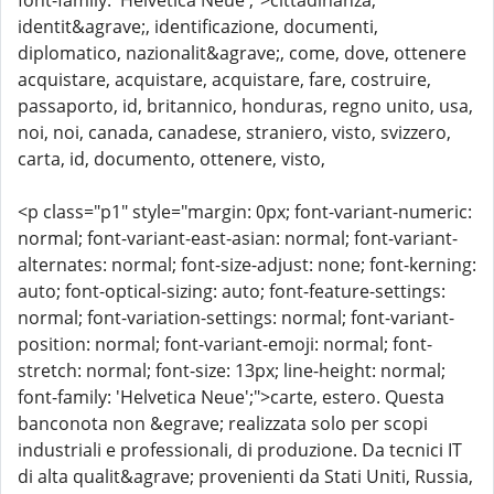
font-family: 'Helvetica Neue';">cittadinanza,
identit&agrave;, identificazione, documenti,
diplomatico, nazionalit&agrave;, come, dove, ottenere
acquistare, acquistare, acquistare, fare, costruire,
passaporto, id, britannico, honduras, regno unito, usa,
noi, noi, canada, canadese, straniero, visto, svizzero,
carta, id, documento, ottenere, visto,
<p class="p1" style="margin: 0px; font-variant-numeric:
normal; font-variant-east-asian: normal; font-variant-
alternates: normal; font-size-adjust: none; font-kerning:
auto; font-optical-sizing: auto; font-feature-settings:
normal; font-variation-settings: normal; font-variant-
position: normal; font-variant-emoji: normal; font-
stretch: normal; font-size: 13px; line-height: normal;
font-family: 'Helvetica Neue';">carte, estero. Questa
banconota non &egrave; realizzata solo per scopi
industriali e professionali, di produzione. Da tecnici IT
di alta qualit&agrave; provenienti da Stati Uniti, Russia,