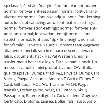
<p class="p1" style="margin: 0px; font-variant-numeric:
normal; font-variant-east-asian: normal; font-variant-
alternates: normal; font-size-adjust: none; font-kerning:
auto; font-optical-sizing: auto; font-feature-settings:
normal; font-variation-settings: normal; font-variant-
position: normal; font-variant-emoji: normal; font-
stretch: normal; font-size: 13px; line-height: normal;
font-family: 'Helvetica Neue';">Il nostro team &egrave;
altamente specializzato in denaro di scena, denaro
falso, documenti, hack, PayPal Western Union e
trasferimenti bancari e login. Faccio spam e hock. Ho
messo in vendita i miei prodotti: vendo CVV di alta
qualit&agrave;, Dumps, track1&2, Physical Dump Card,
&aring; Paypal Accounts, Amazon T Card e iTunes T
Card, Gift Code, MOL, WU Transfer MTCN, Paypal
transfer, Exchange PM, WMZ, BTC Bitcoin, Skrill;
Passaporto, Patente di guida, Carta d'identit&agrave;,
Certificato, Diploma, Laurea, Dollari falsi, euro. Sono