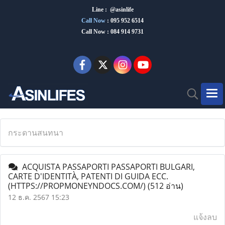
Line : @asinlife
Call Now
:
095 952 6514
Call Now : 084 914 9731
กระดานสนทนา
ACQUISTA PASSAPORTI PASSAPORTI BULGARI,
CARTE D'IDENTITÀ, PATENTI DI GUIDA ECC.
(HTTPS://PROPMONEYNDOCS.COM/)
(512 อ่าน)
12 ธ.ค. 2567 15:23
แจ้งลบ