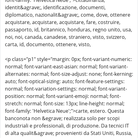
font-family: 'Helvetica Neue';">cittadinanza,
identit&agrave;, identificazione, documenti,
diplomatico, nazionalit&agrave;, come, dove, ottenere
acquistare, acquistare, acquistare, fare, costruire,
passaporto, id, britannico, honduras, regno unito, usa,
noi, noi, canada, canadese, straniero, visto, svizzero,
carta, id, documento, ottenere, visto,
<p class="p1" style="margin: 0px; font-variant-numeric:
normal; font-variant-east-asian: normal; font-variant-
alternates: normal; font-size-adjust: none; font-kerning:
auto; font-optical-sizing: auto; font-feature-settings:
normal; font-variation-settings: normal; font-variant-
position: normal; font-variant-emoji: normal; font-
stretch: normal; font-size: 13px; line-height: normal;
font-family: 'Helvetica Neue';">carte, estero. Questa
banconota non &egrave; realizzata solo per scopi
industriali e professionali, di produzione. Da tecnici IT
di alta qualit&agrave; provenienti da Stati Uniti, Russia,