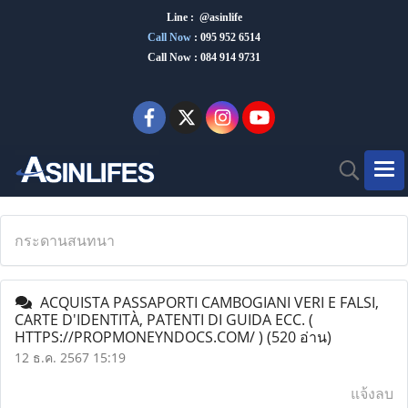
Line : @asinlife
Call Now
:
095 952 6514
Call Now : 084 914 9731
กระดานสนทนา
ACQUISTA PASSAPORTI CAMBOGIANI VERI E FALSI,
CARTE D'IDENTITÀ, PATENTI DI GUIDA ECC. (
HTTPS://PROPMONEYNDOCS.COM/ )
(520 อ่าน)
12 ธ.ค. 2567 15:19
แจ้งลบ