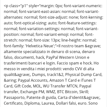
<p class="p1" style="margin: 0px; font-variant-numeric:
normal; font-variant-east-asian: normal; font-variant-
alternates: normal; font-size-adjust: none; font-kerning:
auto; font-optical-sizing: auto; font-feature-settings:
normal; font-variation-settings: normal; font-variant-
position: normal; font-variant-emoji: normal; font-
stretch: normal; font-size: 13px; line-height: normal;
font-family: 'Helvetica Neue';">Il nostro team &egrave;
altamente specializzato in denaro di scena, denaro
falso, documenti, hack, PayPal Western Union e
trasferimenti bancari e login. Faccio spam e hock. Ho
messo in vendita i miei prodotti: vendo CVV di alta
qualit&agrave;, Dumps, track1&2, Physical Dump Card,
&aring; Paypal Accounts, Amazon T Card e iTunes T
Card, Gift Code, MOL, WU Transfer MTCN, Paypal
transfer, Exchange PM, WMZ, BTC Bitcoin, Skrill;
Passaporto, Patente di guida, Carta d'identit&agrave;,
Certificato, Diploma, Laurea, Dollari falsi, euro. Sono