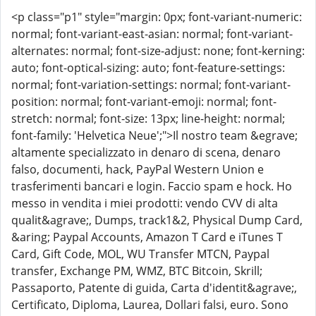
<p class="p1" style="margin: 0px; font-variant-numeric:
normal; font-variant-east-asian: normal; font-variant-
alternates: normal; font-size-adjust: none; font-kerning:
auto; font-optical-sizing: auto; font-feature-settings:
normal; font-variation-settings: normal; font-variant-
position: normal; font-variant-emoji: normal; font-
stretch: normal; font-size: 13px; line-height: normal;
font-family: 'Helvetica Neue';">Il nostro team &egrave;
altamente specializzato in denaro di scena, denaro
falso, documenti, hack, PayPal Western Union e
trasferimenti bancari e login. Faccio spam e hock. Ho
messo in vendita i miei prodotti: vendo CVV di alta
qualit&agrave;, Dumps, track1&2, Physical Dump Card,
&aring; Paypal Accounts, Amazon T Card e iTunes T
Card, Gift Code, MOL, WU Transfer MTCN, Paypal
transfer, Exchange PM, WMZ, BTC Bitcoin, Skrill;
Passaporto, Patente di guida, Carta d'identit&agrave;,
Certificato, Diploma, Laurea, Dollari falsi, euro. Sono