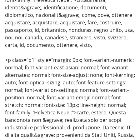
font-family: 'Helvetica Neue';">cittadinanza,
identit&agrave;, identificazione, documenti,
diplomatico, nazionalit&agrave;, come, dove, ottenere
acquistare, acquistare, acquistare, fare, costruire,
passaporto, id, britannico, honduras, regno unito, usa,
noi, noi, canada, canadese, straniero, visto, svizzero,
carta, id, documento, ottenere, visto,
<p class="p1" style="margin: 0px; font-variant-numeric:
normal; font-variant-east-asian: normal; font-variant-
alternates: normal; font-size-adjust: none; font-kerning:
auto; font-optical-sizing: auto; font-feature-settings:
normal; font-variation-settings: normal; font-variant-
position: normal; font-variant-emoji: normal; font-
stretch: normal; font-size: 13px; line-height: normal;
font-family: 'Helvetica Neue';">carte, estero. Questa
banconota non &egrave; realizzata solo per scopi
industriali e professionali, di produzione. Da tecnici IT
di alta qualit&agrave; provenienti da Stati Uniti, Russia,