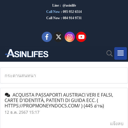
Line : @asinlife
Call Now
:
095 952 6514
Call Now : 084 914 9731
กระดานสนทนา
ACQUISTA PASSAPORTI AUSTRIACI VERI E FALSI,
CARTE D'IDENTITÀ, PATENTI DI GUIDA ECC. (
HTTPS://PROPMONEYNDOCS.COM/ )
(445 อ่าน)
12 ธ.ค. 2567 15:17
แจ้งลบ