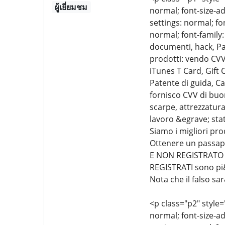
ผู้เยี่ยมชม
normal; font-size-ad
settings: normal; fo
normal; font-family:
documenti, hack, Pa
prodotti: vendo CVV
iTunes T Card, Gift
Patente di guida, Ca
fornisco CVV di buon
scarpe, attrezzatura 
lavoro &egrave; sta
Siamo i migliori p
Ottenere un passap
E NON REGISTRATO &
REGISTRATI sono pi&u
Nota che il falso sa
<p class="p2" style=
normal; font-size-ad