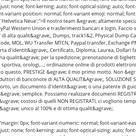
just: none; font-kerning: auto; font-optical-sizing: auto; font
nt-variant-position: normal; font-variant-emoji: normal; font-
 'Helvetica Neue';">Il nostro team &egrave; altamente specia
yPal Western Union e trasferimenti bancari e login. Faccio 
 di alta qualit&agrave;, Dumps, track1&2, Physical Dump C
 Code, MOL, WU Transfer MTCN, Paypal transfer, Exchange PM,
rta d'identit&agrave;, Certificato, Diploma, Laurea, Dollari fa
a qualit&agrave; per la spedizione; prenotazione di biglietti a
sportiva, orologi,...; ordinazione online di prodotti elettronic
to questo. PRESTIGE &egrave; il mio primo motto. Non &egra
roduttori di banconote di ALTA QUALIT&Agrave;, SOLUZIONE
orto, un documento d'identit&agrave; o una patente di gu
egrave; semplice. Possiamo realizzare documenti REGISTRA
grave; costosi di quelli NON REGISTRATI, ci vogliono tempo, 
r&agrave; unico al 100% e di ottima qualit&agrave;.
"margin: 0px; font-variant-numeric: normal; font-variant-eas
just: none; font-kerning: auto; font-optical-sizing: auto; font