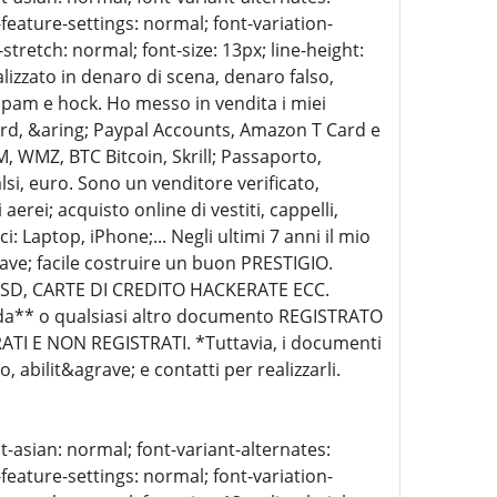
-feature-settings: normal; font-variation-
stretch: normal; font-size: 13px; line-height:
lizzato in denaro di scena, denaro falso,
spam e hock. Ho messo in vendita i miei
ard, &aring; Paypal Accounts, Amazon T Card e
 WMZ, BTC Bitcoin, Skrill; Passaporto,
lsi, euro. Sono un venditore verificato,
erei; acquisto online di vestiti, cappelli,
i: Laptop, iPhone;... Negli ultimi 7 anni il mio
ve; facile costruire un buon PRESTIGIO.
 SSD, CARTE DI CREDITO HACKERATE ECC.
ida** o qualsiasi altro documento REGISTRATO
TI E NON REGISTRATI. *Tuttavia, i documenti
abilit&agrave; e contatti per realizzarli.
t-asian: normal; font-variant-alternates:
-feature-settings: normal; font-variation-