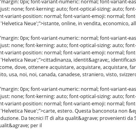
"margin: 0px; font-variant-numeric: normal; font-variant-eas
just: none; font-kerning: auto; font-optical-sizing: auto; font
nt-variant-position: normal; font-variant-emoji: normal; font-
 'Helvetica Neue';">istante, online, in vendita, economico, a
"margin: 0px; font-variant-numeric: normal; font-variant-eas
just: none; font-kerning: auto; font-optical-sizing: auto; font
nt-variant-position: normal; font-variant-emoji: normal; font-
 'Helvetica Neue';">cittadinanza, identit&agrave;, identifica
come, dove, ottenere acquistare, acquistare, acquistare, fare
o, usa, noi, noi, canada, canadese, straniero, visto, svizzero
"margin: 0px; font-variant-numeric: normal; font-variant-eas
just: none; font-kerning: auto; font-optical-sizing: auto; font
nt-variant-position: normal; font-variant-emoji: normal; font-
 'Helvetica Neue';">carte, estero. Questa banconota non &egr
oduzione. Da tecnici IT di alta qualit&agrave; provenienti da 
alit&agrave; per il