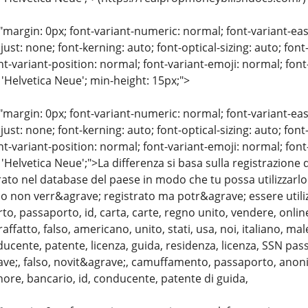
"margin: 0px; font-variant-numeric: normal; font-variant-eas
just: none; font-kerning: auto; font-optical-sizing: auto; font
nt-variant-position: normal; font-variant-emoji: normal; font-
 'Helvetica Neue'; min-height: 15px;">
"margin: 0px; font-variant-numeric: normal; font-variant-eas
just: none; font-kerning: auto; font-optical-sizing: auto; font
nt-variant-position: normal; font-variant-emoji: normal; font-
 'Helvetica Neue';">La differenza si basa sulla registrazion
ato nel database del paese in modo che tu possa utilizzarlo 
lso non verr&agrave; registrato ma potr&agrave; essere util
to, passaporto, id, carta, carte, regno unito, vendere, onlin
affatto, falso, americano, unito, stati, usa, noi, italiano, m
ducente, patente, licenza, guida, residenza, licenza, SSN pas
ave;, falso, novit&agrave;, camuffamento, passaporto, anonim
hore, bancario, id, conducente, patente di guida,