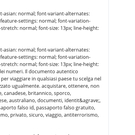
t-asian: normal; font-variant-alternates:
-feature-settings: normal; font-variation-
stretch: normal; font-size: 13px; line-height:
t-asian: normal; font-variant-alternates:
-feature-settings: normal; font-variation-
stretch: normal; font-size: 13px; line-height:
e dei numeri. Il documento autentico
per viaggiare in qualsiasi paese tu scelga nel
izzato ugualmente. acquistare, ottenere, non
e, canadese, britannico, sporco,
alese, australiano, documenti, identit&agrave;,
saporto falso id, passaporto falso gratuito,
o, privato, sicuro, viaggio, antiterrorismo,