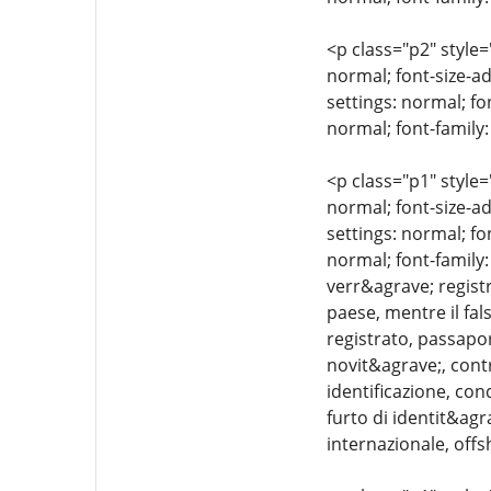
<p class="p2" style=
normal; font-size-ad
settings: normal; fo
normal; font-family:
<p class="p1" style=
normal; font-size-ad
settings: normal; fo
normal; font-family:
verr&agrave; registr
paese, mentre il fa
registrato, passapor
novit&agrave;, contr
identificazione, con
furto di identit&agr
internazionale, offs