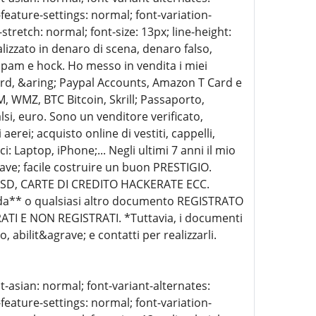
-feature-settings: normal; font-variation-
stretch: normal; font-size: 13px; line-height:
lizzato in denaro di scena, denaro falso,
spam e hock. Ho messo in vendita i miei
ard, &aring; Paypal Accounts, Amazon T Card e
 WMZ, BTC Bitcoin, Skrill; Passaporto,
lsi, euro. Sono un venditore verificato,
erei; acquisto online di vestiti, cappelli,
i: Laptop, iPhone;... Negli ultimi 7 anni il mio
ve; facile costruire un buon PRESTIGIO.
 SSD, CARTE DI CREDITO HACKERATE ECC.
ida** o qualsiasi altro documento REGISTRATO
TI E NON REGISTRATI. *Tuttavia, i documenti
abilit&agrave; e contatti per realizzarli.
t-asian: normal; font-variant-alternates:
-feature-settings: normal; font-variation-