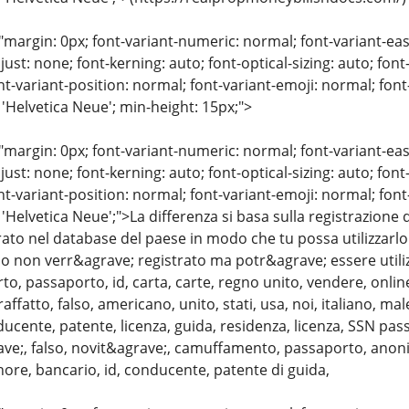
"margin: 0px; font-variant-numeric: normal; font-variant-eas
just: none; font-kerning: auto; font-optical-sizing: auto; font
nt-variant-position: normal; font-variant-emoji: normal; font-
 'Helvetica Neue'; min-height: 15px;">
"margin: 0px; font-variant-numeric: normal; font-variant-eas
just: none; font-kerning: auto; font-optical-sizing: auto; font
nt-variant-position: normal; font-variant-emoji: normal; font-
 'Helvetica Neue';">La differenza si basa sulla registrazion
ato nel database del paese in modo che tu possa utilizzarlo 
lso non verr&agrave; registrato ma potr&agrave; essere util
to, passaporto, id, carta, carte, regno unito, vendere, onlin
affatto, falso, americano, unito, stati, usa, noi, italiano, m
ducente, patente, licenza, guida, residenza, licenza, SSN pas
ave;, falso, novit&agrave;, camuffamento, passaporto, anonim
hore, bancario, id, conducente, patente di guida,