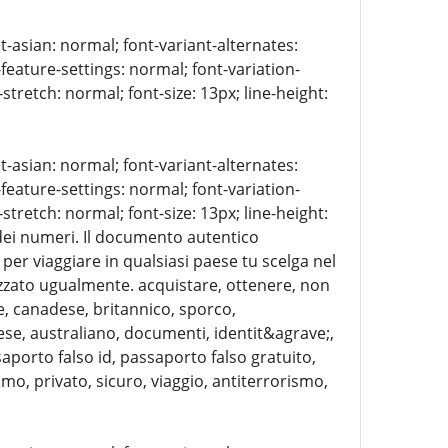
t-asian: normal; font-variant-alternates:
-feature-settings: normal; font-variation-
stretch: normal; font-size: 13px; line-height:
t-asian: normal; font-variant-alternates:
-feature-settings: normal; font-variation-
stretch: normal; font-size: 13px; line-height:
e dei numeri. Il documento autentico
per viaggiare in qualsiasi paese tu scelga nel
izzato ugualmente. acquistare, ottenere, non
e, canadese, britannico, sporco,
alese, australiano, documenti, identit&agrave;,
saporto falso id, passaporto falso gratuito,
o, privato, sicuro, viaggio, antiterrorismo,