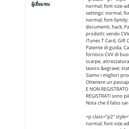
ผู้เยี่ยมชม
normal; font-size-ad
settings: normal; fo
normal; font-family:
documenti, hack, Pa
prodotti: vendo CVV
iTunes T Card, Gift
Patente di guida, Ca
fornisco CVV di buon
scarpe, attrezzatura 
lavoro &egrave; sta
Siamo i migliori p
Ottenere un passap
E NON REGISTRATO &
REGISTRATI sono pi&u
Nota che il falso sa
<p class="p2" style=
normal; font-size-ad