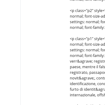
<p class="p2" style=
normal; font-size-ad
settings: normal; fo
normal; font-family:
<p class="p1" style=
normal; font-size-ad
settings: normal; fo
normal; font-family:
verr&agrave; registr
paese, mentre il fa
registrato, passapor
novit&agrave;, contr
identificazione, con
furto di identit&agr
internazionale, offs