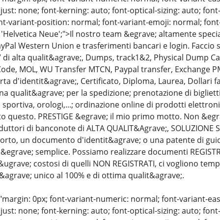
just: none; font-kerning: auto; font-optical-sizing: auto; font
nt-variant-position: normal; font-variant-emoji: normal; font-
 'Helvetica Neue';">Il nostro team &egrave; altamente specia
yPal Western Union e trasferimenti bancari e login. Faccio 
 di alta qualit&agrave;, Dumps, track1&2, Physical Dump C
 Code, MOL, WU Transfer MTCN, Paypal transfer, Exchange PM,
rta d'identit&agrave;, Certificato, Diploma, Laurea, Dollari fa
a qualit&agrave; per la spedizione; prenotazione di biglietti a
sportiva, orologi,...; ordinazione online di prodotti elettronic
to questo. PRESTIGE &egrave; il mio primo motto. Non &egra
roduttori di banconote di ALTA QUALIT&Agrave;, SOLUZIONE
orto, un documento d'identit&agrave; o una patente di gu
egrave; semplice. Possiamo realizzare documenti REGISTRA
grave; costosi di quelli NON REGISTRATI, ci vogliono tempo, 
r&agrave; unico al 100% e di ottima qualit&agrave;.
"margin: 0px; font-variant-numeric: normal; font-variant-eas
just: none; font-kerning: auto; font-optical-sizing: auto; font