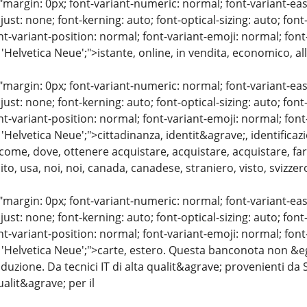
"margin: 0px; font-variant-numeric: normal; font-variant-eas
just: none; font-kerning: auto; font-optical-sizing: auto; font
nt-variant-position: normal; font-variant-emoji: normal; font-
 'Helvetica Neue';">istante, online, in vendita, economico, a
"margin: 0px; font-variant-numeric: normal; font-variant-eas
just: none; font-kerning: auto; font-optical-sizing: auto; font
nt-variant-position: normal; font-variant-emoji: normal; font-
 'Helvetica Neue';">cittadinanza, identit&agrave;, identifica
come, dove, ottenere acquistare, acquistare, acquistare, fare
o, usa, noi, noi, canada, canadese, straniero, visto, svizzero
"margin: 0px; font-variant-numeric: normal; font-variant-eas
just: none; font-kerning: auto; font-optical-sizing: auto; font
nt-variant-position: normal; font-variant-emoji: normal; font-
 'Helvetica Neue';">carte, estero. Questa banconota non &egr
oduzione. Da tecnici IT di alta qualit&agrave; provenienti da 
alit&agrave; per il