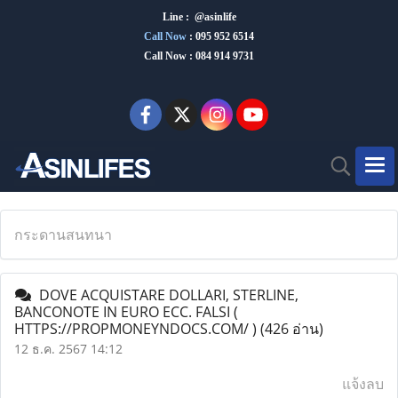
Line : @asinlife
Call Now
:
095 952 6514
Call Now : 084 914 9731
กระดานสนทนา
DOVE ACQUISTARE DOLLARI, STERLINE,
BANCONOTE IN EURO ECC. FALSI (
HTTPS://PROPMONEYNDOCS.COM/ )
(426 อ่าน)
12 ธ.ค. 2567 14:12
แจ้งลบ