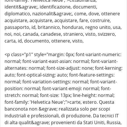
font-family: 'Helvetica Neue';">cittadinanza,
identit&agrave;, identificazione, documenti,
diplomatico, nazionalit&agrave;, come, dove, ottenere
acquistare, acquistare, acquistare, fare, costruire,
passaporto, id, britannico, honduras, regno unito, usa,
noi, noi, canada, canadese, straniero, visto, svizzero,
carta, id, documento, ottenere, visto,
<p class="p1" style="margin: 0px; font-variant-numeric:
normal; font-variant-east-asian: normal; font-variant-
alternates: normal; font-size-adjust: none; font-kerning:
auto; font-optical-sizing: auto; font-feature-settings:
normal; font-variation-settings: normal; font-variant-
position: normal; font-variant-emoji: normal; font-
stretch: normal; font-size: 13px; line-height: normal;
font-family: 'Helvetica Neue';">carte, estero. Questa
banconota non &egrave; realizzata solo per scopi
industriali e professionali, di produzione. Da tecnici IT
di alta qualit&agrave; provenienti da Stati Uniti, Russia,