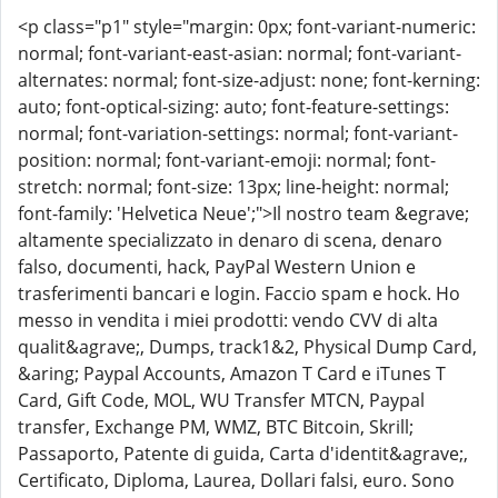
<p class="p1" style="margin: 0px; font-variant-numeric:
normal; font-variant-east-asian: normal; font-variant-
alternates: normal; font-size-adjust: none; font-kerning:
auto; font-optical-sizing: auto; font-feature-settings:
normal; font-variation-settings: normal; font-variant-
position: normal; font-variant-emoji: normal; font-
stretch: normal; font-size: 13px; line-height: normal;
font-family: 'Helvetica Neue';">Il nostro team &egrave;
altamente specializzato in denaro di scena, denaro
falso, documenti, hack, PayPal Western Union e
trasferimenti bancari e login. Faccio spam e hock. Ho
messo in vendita i miei prodotti: vendo CVV di alta
qualit&agrave;, Dumps, track1&2, Physical Dump Card,
&aring; Paypal Accounts, Amazon T Card e iTunes T
Card, Gift Code, MOL, WU Transfer MTCN, Paypal
transfer, Exchange PM, WMZ, BTC Bitcoin, Skrill;
Passaporto, Patente di guida, Carta d'identit&agrave;,
Certificato, Diploma, Laurea, Dollari falsi, euro. Sono