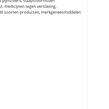
pijnstillers, slaapstoornissen
, medicijnen tegen verslaving,
 200 soorten producten, merkgeneesmiddelen