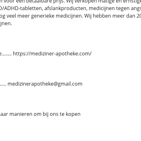
 voor een betaalbare prijs. Wij verkopen matige en ernstige 
D/ADHD-tabletten, afslankproducten, medicijnen tegen angst
nog veel meer generieke medicijnen. Wij hebben meer dan
jnen.
....... https://mediziner-apotheke.com/
........ medizinerapotheke@gmail.com
paar manieren om bij ons te kopen