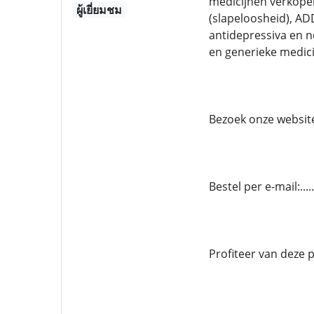
medicijnen verkopen
ผู้เยี่ยมชม
(slapeloosheid), AD
antidepressiva en 
en generieke medici
Bezoek onze website.
Bestel per e-mail:..
Profiteer van deze 