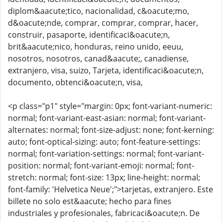
diplom&aacute;tico, nacionalidad, c&oacute;mo,
d&oacute;nde, comprar, comprar, comprar, hacer,
construir, pasaporte, identificaci&oacute;n,
brit&aacute;nico, honduras, reino unido, eeuu,
nosotros, nosotros, canad&aacute;, canadiense,
extranjero, visa, suizo, Tarjeta, identificaci&oacute;n,
documento, obtenci&oacute;n, visa,
<p class="p1" style="margin: 0px; font-variant-numeric:
normal; font-variant-east-asian: normal; font-variant-
alternates: normal; font-size-adjust: none; font-kerning:
auto; font-optical-sizing: auto; font-feature-settings:
normal; font-variation-settings: normal; font-variant-
position: normal; font-variant-emoji: normal; font-
stretch: normal; font-size: 13px; line-height: normal;
font-family: 'Helvetica Neue';">tarjetas, extranjero. Este
billete no solo est&aacute; hecho para fines
industriales y profesionales, fabricaci&oacute;n. De