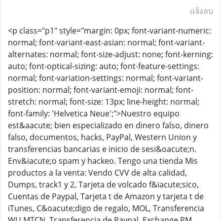
แจ้งลบ
<p class="p1" style="margin: 0px; font-variant-numeric:
normal; font-variant-east-asian: normal; font-variant-
alternates: normal; font-size-adjust: none; font-kerning:
auto; font-optical-sizing: auto; font-feature-settings:
normal; font-variation-settings: normal; font-variant-
position: normal; font-variant-emoji: normal; font-
stretch: normal; font-size: 13px; line-height: normal;
font-family: 'Helvetica Neue';">Nuestro equipo
est&aacute; bien especializado en dinero falso, dinero
falso, documentos, hacks, PayPal, Western Union y
transferencias bancarias e inicio de sesi&oacute;n.
Env&iacute;o spam y hackeo. Tengo una tienda Mis
productos a la venta: Vendo CVV de alta calidad,
Dumps, track1 y 2, Tarjeta de volcado f&iacute;sico,
Cuentas de Paypal, Tarjeta t de Amazon y tarjeta t de
iTunes, C&oacute;digo de regalo, MOL, Transferencia
WU MTCN, Transferencia de Paypal, Exchange PM,