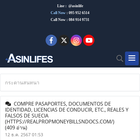
Line : @asinlife
Call Now
:
095 952 6514
Call Now : 084 914 9731
กระดานสนทนา
COMPRE PASAPORTES, DOCUMENTOS DE
IDENTIDAD, LICENCIAS DE CONDUCIR, ETC., REALES Y
FALSOS DE SUECIA
(HTTPS://REALPROPMONEYBILLSNDOCS.COM/)
(409 อ่าน)
12 ธ.ค. 2567 01:53