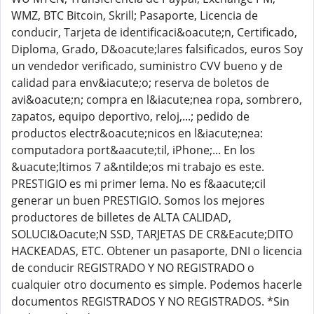
WMZ, BTC Bitcoin, Skrill; Pasaporte, Licencia de
conducir, Tarjeta de identificaci&oacute;n, Certificado,
Diploma, Grado, D&oacute;lares falsificados, euros Soy
un vendedor verificado, suministro CVV bueno y de
calidad para env&iacute;o; reserva de boletos de
avi&oacute;n; compra en l&iacute;nea ropa, sombrero,
zapatos, equipo deportivo, reloj,...; pedido de
productos electr&oacute;nicos en l&iacute;nea:
computadora port&aacute;til, iPhone;... En los
&uacute;ltimos 7 a&ntilde;os mi trabajo es este.
PRESTIGIO es mi primer lema. No es f&aacute;cil
generar un buen PRESTIGIO. Somos los mejores
productores de billetes de ALTA CALIDAD,
SOLUCI&Oacute;N SSD, TARJETAS DE CR&Eacute;DITO
HACKEADAS, ETC. Obtener un pasaporte, DNI o licencia
de conducir REGISTRADO Y NO REGISTRADO o
cualquier otro documento es simple. Podemos hacerle
documentos REGISTRADOS Y NO REGISTRADOS. *Sin