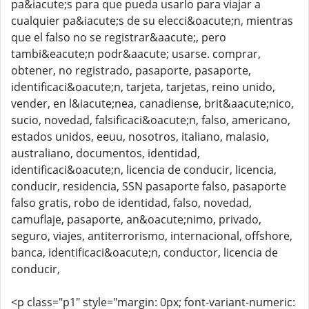
pa&iacute;s para que pueda usarlo para viajar a
cualquier pa&iacute;s de su elecci&oacute;n, mientras
que el falso no se registrar&aacute;, pero
tambi&eacute;n podr&aacute; usarse. comprar,
obtener, no registrado, pasaporte, pasaporte,
identificaci&oacute;n, tarjeta, tarjetas, reino unido,
vender, en l&iacute;nea, canadiense, brit&aacute;nico,
sucio, novedad, falsificaci&oacute;n, falso, americano,
estados unidos, eeuu, nosotros, italiano, malasio,
australiano, documentos, identidad,
identificaci&oacute;n, licencia de conducir, licencia,
conducir, residencia, SSN pasaporte falso, pasaporte
falso gratis, robo de identidad, falso, novedad,
camuflaje, pasaporte, an&oacute;nimo, privado,
seguro, viajes, antiterrorismo, internacional, offshore,
banca, identificaci&oacute;n, conductor, licencia de
conducir,
<p class="p1" style="margin: 0px; font-variant-numeric: