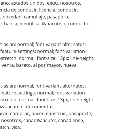
icano, estados unidos, eeuu, nosotros,
encia de conducir, licencia, conducir,
o, novedad, camuflaje, pasaporte,
e, banca, identificaci&oacute;n, conductor,
t-asian: normal; font-variant-alternates:
-feature-settings: normal; font-variation-
stretch: normal; font-size: 13px; line-height:
a venta, barato, al por mayor, nueva
t-asian: normal; font-variant-alternates:
-feature-settings: normal; font-variation-
stretch: normal; font-size: 13px; line-height:
caci&oacute;n, documentos,
ar, comprar, hacer, construir, pasaporte,
s, nosotros, canad&aacute;, canadiense,
e;n, visa,