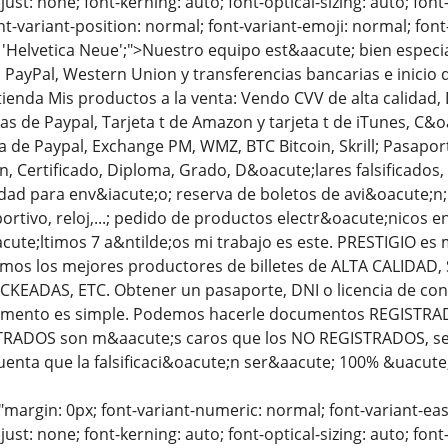
just: none; font-kerning: auto; font-optical-sizing: auto; font
nt-variant-position: normal; font-variant-emoji: normal; font-
 'Helvetica Neue';">Nuestro equipo est&aacute; bien especial
PayPal, Western Union y transferencias bancarias e inicio
ienda Mis productos a la venta: Vendo CVV de alta calidad, 
tas de Paypal, Tarjeta t de Amazon y tarjeta t de iTunes, C
 de Paypal, Exchange PM, WMZ, BTC Bitcoin, Skrill; Pasaport
;n, Certificado, Diploma, Grado, D&oacute;lares falsificados
dad para env&iacute;o; reserva de boletos de avi&oacute;n
ortivo, reloj,...; pedido de productos electr&oacute;nicos 
acute;ltimos 7 a&ntilde;os mi trabajo es este. PRESTIGIO es
mos los mejores productores de billetes de ALTA CALIDAD
KEADAS, ETC. Obtener un pasaporte, DNI o licencia de c
cumento es simple. Podemos hacerle documentos REGISTRA
ADOS son m&aacute;s caros que los NO REGISTRADOS, se ne
uenta que la falsificaci&oacute;n ser&aacute; 100% &uacute
"margin: 0px; font-variant-numeric: normal; font-variant-eas
just: none; font-kerning: auto; font-optical-sizing: auto; font