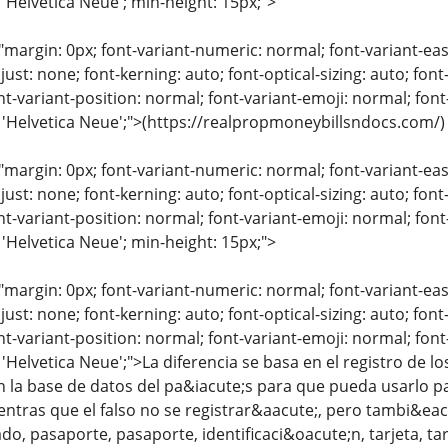
 'Helvetica Neue'; min-height: 15px;">
"margin: 0px; font-variant-numeric: normal; font-variant-eas
just: none; font-kerning: auto; font-optical-sizing: auto; font
nt-variant-position: normal; font-variant-emoji: normal; font-
: 'Helvetica Neue';">(https://realpropmoneybillsndocs.com/)
"margin: 0px; font-variant-numeric: normal; font-variant-eas
just: none; font-kerning: auto; font-optical-sizing: auto; font
nt-variant-position: normal; font-variant-emoji: normal; font-
 'Helvetica Neue'; min-height: 15px;">
"margin: 0px; font-variant-numeric: normal; font-variant-eas
just: none; font-kerning: auto; font-optical-sizing: auto; font
nt-variant-position: normal; font-variant-emoji: normal; font-
 'Helvetica Neue';">La diferencia se basa en el registro de
n la base de datos del pa&iacute;s para que pueda usarlo pa
entras que el falso no se registrar&aacute;, pero tambi&ea
do, pasaporte, pasaporte, identificaci&oacute;n, tarjeta, tar