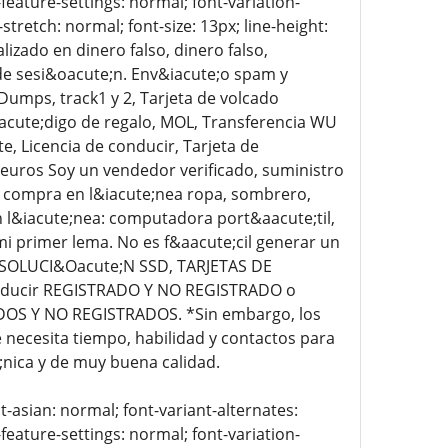
-feature-settings: normal; font-variation-
stretch: normal; font-size: 13px; line-height:
izado en dinero falso, dinero falso,
 de sesi&oacute;n. Env&iacute;o spam y
Dumps, track1 y 2, Tarjeta de volcado
&oacute;digo de regalo, MOL, Transferencia WU
e, Licencia de conducir, Tarjeta de
, euros Soy un vendedor verificado, suministro
; compra en l&iacute;nea ropa, sombrero,
en l&iacute;nea: computadora port&aacute;til,
 mi primer lema. No es f&aacute;cil generar un
, SOLUCI&Oacute;N SSD, TARJETAS DE
onducir REGISTRADO Y NO REGISTRADO o
DOS Y NO REGISTRADOS. *Sin embargo, los
cesita tiempo, habilidad y contactos para
;nica y de muy buena calidad.
t-asian: normal; font-variant-alternates:
-feature-settings: normal; font-variation-