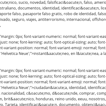
cute;nico, sucio, novedad, falsificaci&oacute;n, falso, amer
ustraliano, documentos, identidad, identificaci&oacute;n, lic
porte falso, pasaporte falso gratis, robo de identidad, fals
ado, seguro, viajes, antiterrorismo, internacional, offshor
,
"margin: 0px; font-variant-numeric: normal; font-variant-eas
just: none; font-kerning: auto; font-optical-sizing: auto; font
nt-variant-position: normal; font-variant-emoji: normal; font-
 'Helvetica Neue';">instant&aacute;neo, en l&iacute;nea, a l
"margin: 0px; font-variant-numeric: normal; font-variant-eas
just: none; font-kerning: auto; font-optical-sizing: auto; font
nt-variant-position: normal; font-variant-emoji: normal; font-
: 'Helvetica Neue';">ciudadan&iacute;a, identidad, identifi
, nacionalidad, c&oacute;mo, d&oacute;nde, comprar, compr
;n, brit&aacute;nico, honduras, reino unido, eeuu, nosotro
izo, Tarjeta, identificaci&oacute;n, documento, obtenci&oacut