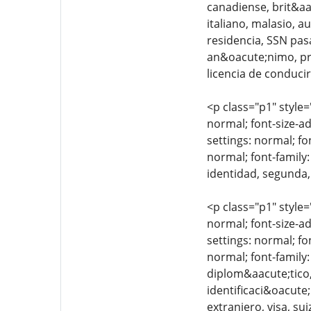
canadiense, brit&aa
italiano, malasio, a
residencia, SSN pasa
an&oacute;nimo, priv
licencia de conducir
<p class="p1" style=
normal; font-size-ad
settings: normal; fo
normal; font-family:
identidad, segunda,
<p class="p1" style=
normal; font-size-ad
settings: normal; fo
normal; font-family
diplom&aacute;tico
identificaci&oacute
extranjero, visa, su