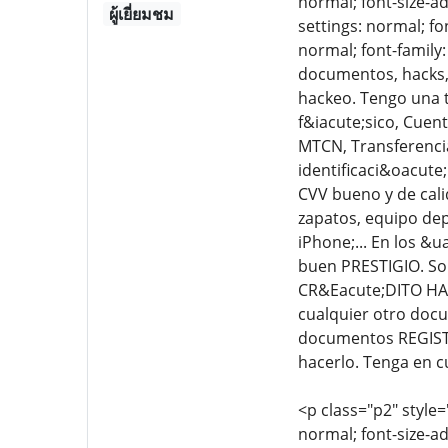
normal; font-size-ad
ผู้เยี่ยมชม
settings: normal; fo
normal; font-family:
documentos, hacks, 
hackeo. Tengo una t
f&iacute;sico, Cuen
MTCN, Transferencia
identificaci&oacute
CVV bueno y de cali
zapatos, equipo dep
iPhone;... En los &u
buen PRESTIGIO. So
CR&Eacute;DITO HAC
cualquier otro do
documentos REGISTR
hacerlo. Tenga en c
<p class="p2" style=
normal; font-size-ad