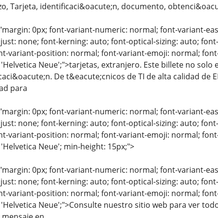
izo, Tarjeta, identificaci&oacute;n, documento, obtenci&oacut
"margin: 0px; font-variant-numeric: normal; font-variant-eas
just: none; font-kerning: auto; font-optical-sizing: auto; font
nt-variant-position: normal; font-variant-emoji: normal; font-
 'Helvetica Neue';">tarjetas, extranjero. Este billete no solo
icaci&oacute;n. De t&eacute;cnicos de TI de alta calidad de 
dad para
"margin: 0px; font-variant-numeric: normal; font-variant-eas
just: none; font-kerning: auto; font-optical-sizing: auto; font
nt-variant-position: normal; font-variant-emoji: normal; font-
 'Helvetica Neue'; min-height: 15px;">
"margin: 0px; font-variant-numeric: normal; font-variant-eas
just: none; font-kerning: auto; font-optical-sizing: auto; font
nt-variant-position: normal; font-variant-emoji: normal; font-
: 'Helvetica Neue';">Consulte nuestro sitio web para ver tod
 mensaje en