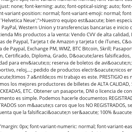
just: none; font-kerning: auto; font-optical-sizing: auto; font
nt-variant-position: normal; font-variant-emoji: normal; font-
 'Helvetica Neue';">Nuestro equipo est&aacute; bien especial
PayPal, Western Union y transferencias bancarias e inicio
ienda Mis productos a la venta: Vendo CVV de alta calidad, 
tas de Paypal, Tarjeta t de Amazon y tarjeta t de iTunes, C
 de Paypal, Exchange PM, WMZ, BTC Bitcoin, Skrill; Pasaport
;n, Certificado, Diploma, Grado, D&oacute;lares falsificados
dad para env&iacute;o; reserva de boletos de avi&oacute;n
ortivo, reloj,...; pedido de productos electr&oacute;nicos 
acute;ltimos 7 a&ntilde;os mi trabajo es este. PRESTIGIO es
mos los mejores productores de billetes de ALTA CALIDAD
KEADAS, ETC. Obtener un pasaporte, DNI o licencia de c
cumento es simple. Podemos hacerle documentos REGISTRA
ADOS son m&aacute;s caros que los NO REGISTRADOS, se ne
uenta que la falsificaci&oacute;n ser&aacute; 100% &uacute
"margin: 0px; font-variant-numeric: normal; font-variant-eas