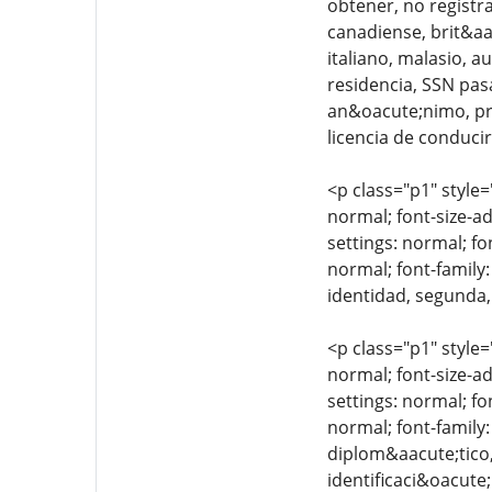
obtener, no registra
canadiense, brit&aa
italiano, malasio, a
residencia, SSN pasa
an&oacute;nimo, priv
licencia de conducir
<p class="p1" style=
normal; font-size-ad
settings: normal; fo
normal; font-family:
identidad, segunda,
<p class="p1" style=
normal; font-size-ad
settings: normal; fo
normal; font-family
diplom&aacute;tico
identificaci&oacute