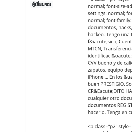
ผู้เยี่ยมชม
normal; font-size-ad
settings: normal; fo
normal; font-family:
documentos, hacks, 
hackeo. Tengo una t
f&iacute;sico, Cuen
MTCN, Transferencia
identificaci&oacute
CVV bueno y de cali
zapatos, equipo dep
iPhone;... En los &u
buen PRESTIGIO. So
CR&Eacute;DITO HAC
cualquier otro do
documentos REGISTR
hacerlo. Tenga en c
<p class="p2" style=