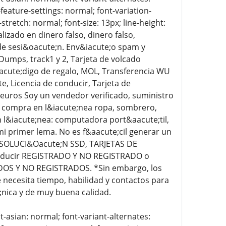
-feature-settings: normal; font-variation-
stretch: normal; font-size: 13px; line-height:
izado en dinero falso, dinero falso,
 de sesi&oacute;n. Env&iacute;o spam y
Dumps, track1 y 2, Tarjeta de volcado
&oacute;digo de regalo, MOL, Transferencia WU
e, Licencia de conducir, Tarjeta de
, euros Soy un vendedor verificado, suministro
; compra en l&iacute;nea ropa, sombrero,
en l&iacute;nea: computadora port&aacute;til,
 mi primer lema. No es f&aacute;cil generar un
, SOLUCI&Oacute;N SSD, TARJETAS DE
onducir REGISTRADO Y NO REGISTRADO o
DOS Y NO REGISTRADOS. *Sin embargo, los
cesita tiempo, habilidad y contactos para
;nica y de muy buena calidad.
t-asian: normal; font-variant-alternates: