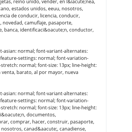
jetas, reino unido, vender, en l&iacute;nea,
icano, estados unidos, eeuu, nosotros,
encia de conducir, licencia, conducir,
o, novedad, camuflaje, pasaporte,
e, banca, identificaci&oacute;n, conductor,
t-asian: normal; font-variant-alternates:
-feature-settings: normal; font-variation-
stretch: normal; font-size: 13px; line-height:
a venta, barato, al por mayor, nueva
t-asian: normal; font-variant-alternates:
-feature-settings: normal; font-variation-
stretch: normal; font-size: 13px; line-height:
caci&oacute;n, documentos,
ar, comprar, hacer, construir, pasaporte,
s, nosotros, canad&aacute;, canadiense,