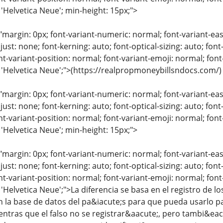
 'Helvetica Neue'; min-height: 15px;">
"margin: 0px; font-variant-numeric: normal; font-variant-eas
just: none; font-kerning: auto; font-optical-sizing: auto; font
nt-variant-position: normal; font-variant-emoji: normal; font-
: 'Helvetica Neue';">(https://realpropmoneybillsndocs.com/)
"margin: 0px; font-variant-numeric: normal; font-variant-eas
just: none; font-kerning: auto; font-optical-sizing: auto; font
nt-variant-position: normal; font-variant-emoji: normal; font-
 'Helvetica Neue'; min-height: 15px;">
"margin: 0px; font-variant-numeric: normal; font-variant-eas
just: none; font-kerning: auto; font-optical-sizing: auto; font
nt-variant-position: normal; font-variant-emoji: normal; font-
 'Helvetica Neue';">La diferencia se basa en el registro de
n la base de datos del pa&iacute;s para que pueda usarlo pa
entras que el falso no se registrar&aacute;, pero tambi&ea