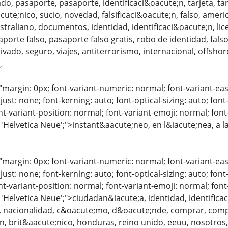
do, pasaporte, pasaporte, identificaci&oacute;n, tarjeta, tar
cute;nico, sucio, novedad, falsificaci&oacute;n, falso, amer
ustraliano, documentos, identidad, identificaci&oacute;n, lic
porte falso, pasaporte falso gratis, robo de identidad, fals
ado, seguro, viajes, antiterrorismo, internacional, offshor
,
"margin: 0px; font-variant-numeric: normal; font-variant-eas
just: none; font-kerning: auto; font-optical-sizing: auto; font
nt-variant-position: normal; font-variant-emoji: normal; font-
 'Helvetica Neue';">instant&aacute;neo, en l&iacute;nea, a l
"margin: 0px; font-variant-numeric: normal; font-variant-eas
just: none; font-kerning: auto; font-optical-sizing: auto; font
nt-variant-position: normal; font-variant-emoji: normal; font-
: 'Helvetica Neue';">ciudadan&iacute;a, identidad, identifi
, nacionalidad, c&oacute;mo, d&oacute;nde, comprar, compr
;n, brit&aacute;nico, honduras, reino unido, eeuu, nosotro