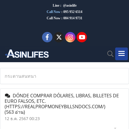
Line : @asinlife
Call Now
:
095 952 6514
Call Now : 084 914 9731
กระดานสนทนา
DÓNDE COMPRAR DÓLARES, LIBRAS, BILLETES DE
EURO FALSOS, ETC.
(HTTPS://REALPROPMONEYBILLSNDOCS.COM/)
(563 อ่าน)
12 ธ.ค. 2567 00:23