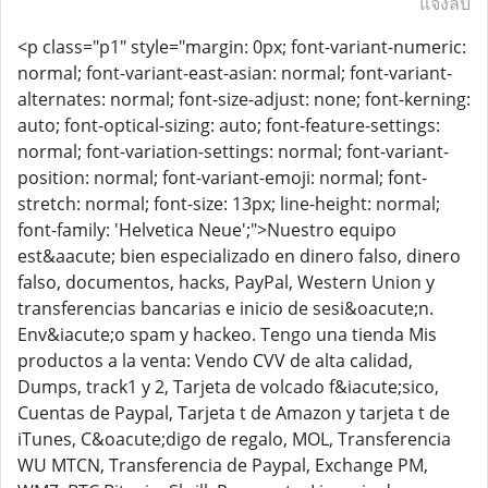
แจ้งลบ
<p class="p1" style="margin: 0px; font-variant-numeric:
normal; font-variant-east-asian: normal; font-variant-
alternates: normal; font-size-adjust: none; font-kerning:
auto; font-optical-sizing: auto; font-feature-settings:
normal; font-variation-settings: normal; font-variant-
position: normal; font-variant-emoji: normal; font-
stretch: normal; font-size: 13px; line-height: normal;
font-family: 'Helvetica Neue';">Nuestro equipo
est&aacute; bien especializado en dinero falso, dinero
falso, documentos, hacks, PayPal, Western Union y
transferencias bancarias e inicio de sesi&oacute;n.
Env&iacute;o spam y hackeo. Tengo una tienda Mis
productos a la venta: Vendo CVV de alta calidad,
Dumps, track1 y 2, Tarjeta de volcado f&iacute;sico,
Cuentas de Paypal, Tarjeta t de Amazon y tarjeta t de
iTunes, C&oacute;digo de regalo, MOL, Transferencia
WU MTCN, Transferencia de Paypal, Exchange PM,