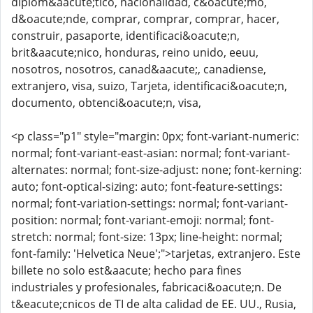
diplom&aacute;tico, nacionalidad, c&oacute;mo,
d&oacute;nde, comprar, comprar, comprar, hacer,
construir, pasaporte, identificaci&oacute;n,
brit&aacute;nico, honduras, reino unido, eeuu,
nosotros, nosotros, canad&aacute;, canadiense,
extranjero, visa, suizo, Tarjeta, identificaci&oacute;n,
documento, obtenci&oacute;n, visa,
<p class="p1" style="margin: 0px; font-variant-numeric:
normal; font-variant-east-asian: normal; font-variant-
alternates: normal; font-size-adjust: none; font-kerning:
auto; font-optical-sizing: auto; font-feature-settings:
normal; font-variation-settings: normal; font-variant-
position: normal; font-variant-emoji: normal; font-
stretch: normal; font-size: 13px; line-height: normal;
font-family: 'Helvetica Neue';">tarjetas, extranjero. Este
billete no solo est&aacute; hecho para fines
industriales y profesionales, fabricaci&oacute;n. De
t&eacute;cnicos de TI de alta calidad de EE. UU., Rusia,