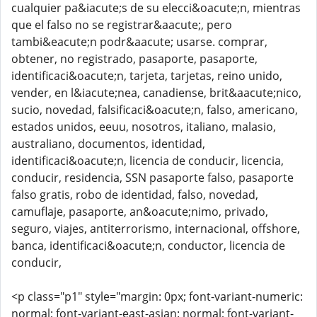
cualquier pa&iacute;s de su elecci&oacute;n, mientras
que el falso no se registrar&aacute;, pero
tambi&eacute;n podr&aacute; usarse. comprar,
obtener, no registrado, pasaporte, pasaporte,
identificaci&oacute;n, tarjeta, tarjetas, reino unido,
vender, en l&iacute;nea, canadiense, brit&aacute;nico,
sucio, novedad, falsificaci&oacute;n, falso, americano,
estados unidos, eeuu, nosotros, italiano, malasio,
australiano, documentos, identidad,
identificaci&oacute;n, licencia de conducir, licencia,
conducir, residencia, SSN pasaporte falso, pasaporte
falso gratis, robo de identidad, falso, novedad,
camuflaje, pasaporte, an&oacute;nimo, privado,
seguro, viajes, antiterrorismo, internacional, offshore,
banca, identificaci&oacute;n, conductor, licencia de
conducir,
<p class="p1" style="margin: 0px; font-variant-numeric:
normal; font-variant-east-asian: normal; font-variant-