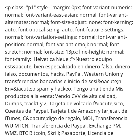
<p class="p1" style="margin: 0px; font-variant-numeric:
normal; font-variant-east-asian: normal; font-variant-
alternates: normal; font-size-adjust: none; font-kerning:
auto; font-optical-sizing: auto; font-feature-settings:
normal; font-variation-settings: normal; font-variant-
position: normal; font-variant-emoji: normal; font-
stretch: normal; font-size: 13px; line-height: normal;
font-family: 'Helvetica Neue';">Nuestro equipo
est&aacute; bien especializado en dinero falso, dinero
falso, documentos, hacks, PayPal, Western Union y
transferencias bancarias e inicio de sesi&oacute;n.
Env&iacute;o spam y hackeo. Tengo una tienda Mis
productos a la venta: Vendo CVV de alta calidad,
Dumps, track1 y 2, Tarjeta de volcado f&iacute;sico,
Cuentas de Paypal, Tarjeta t de Amazon y tarjeta t de
iTunes, C&oacute;digo de regalo, MOL, Transferencia
WU MTCN, Transferencia de Paypal, Exchange PM,
WMZ, BTC Bitcoin, Skrill; Pasaporte, Licencia de