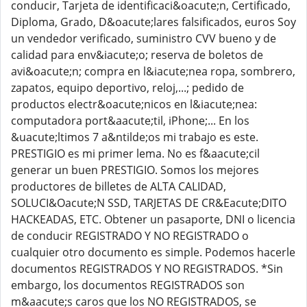
conducir, Tarjeta de identificaci&oacute;n, Certificado,
Diploma, Grado, D&oacute;lares falsificados, euros Soy
un vendedor verificado, suministro CVV bueno y de
calidad para env&iacute;o; reserva de boletos de
avi&oacute;n; compra en l&iacute;nea ropa, sombrero,
zapatos, equipo deportivo, reloj,...; pedido de
productos electr&oacute;nicos en l&iacute;nea:
computadora port&aacute;til, iPhone;... En los
&uacute;ltimos 7 a&ntilde;os mi trabajo es este.
PRESTIGIO es mi primer lema. No es f&aacute;cil
generar un buen PRESTIGIO. Somos los mejores
productores de billetes de ALTA CALIDAD,
SOLUCI&Oacute;N SSD, TARJETAS DE CR&Eacute;DITO
HACKEADAS, ETC. Obtener un pasaporte, DNI o licencia
de conducir REGISTRADO Y NO REGISTRADO o
cualquier otro documento es simple. Podemos hacerle
documentos REGISTRADOS Y NO REGISTRADOS. *Sin
embargo, los documentos REGISTRADOS son
m&aacute;s caros que los NO REGISTRADOS, se