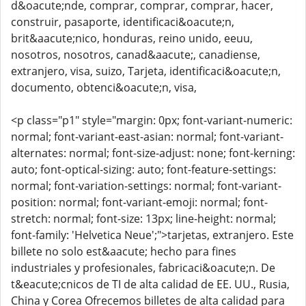
d&oacute;nde, comprar, comprar, comprar, hacer,
construir, pasaporte, identificaci&oacute;n,
brit&aacute;nico, honduras, reino unido, eeuu,
nosotros, nosotros, canad&aacute;, canadiense,
extranjero, visa, suizo, Tarjeta, identificaci&oacute;n,
documento, obtenci&oacute;n, visa,
<p class="p1" style="margin: 0px; font-variant-numeric:
normal; font-variant-east-asian: normal; font-variant-
alternates: normal; font-size-adjust: none; font-kerning:
auto; font-optical-sizing: auto; font-feature-settings:
normal; font-variation-settings: normal; font-variant-
position: normal; font-variant-emoji: normal; font-
stretch: normal; font-size: 13px; line-height: normal;
font-family: 'Helvetica Neue';">tarjetas, extranjero. Este
billete no solo est&aacute; hecho para fines
industriales y profesionales, fabricaci&oacute;n. De
t&eacute;cnicos de TI de alta calidad de EE. UU., Rusia,
China y Corea Ofrecemos billetes de alta calidad para