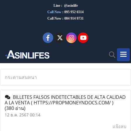
Line : @asinlife
Call Now
:
095 952 6514
Call Now : 084 914 9731
กระดานสนทนา
BILLETES FALSOS INDETECTABLES DE ALTA CALIDAD
A LA VENTA ( HTTPS://PROPMONEYNDOCS.COM/ )
(380 อ่าน)
12 ธ.ค. 2567 00:14
แจ้งลบ