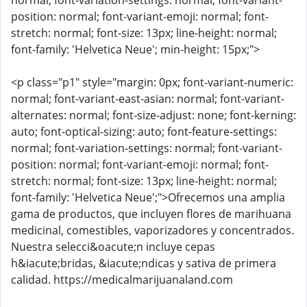
normal; font-variation-settings: normal; font-variant-
position: normal; font-variant-emoji: normal; font-
stretch: normal; font-size: 13px; line-height: normal;
font-family: 'Helvetica Neue'; min-height: 15px;">
<p class="p1" style="margin: 0px; font-variant-numeric:
normal; font-variant-east-asian: normal; font-variant-
alternates: normal; font-size-adjust: none; font-kerning:
auto; font-optical-sizing: auto; font-feature-settings:
normal; font-variation-settings: normal; font-variant-
position: normal; font-variant-emoji: normal; font-
stretch: normal; font-size: 13px; line-height: normal;
font-family: 'Helvetica Neue';">Ofrecemos una amplia
gama de productos, que incluyen flores de marihuana
medicinal, comestibles, vaporizadores y concentrados.
Nuestra selecci&oacute;n incluye cepas
h&iacute;bridas, &iacute;ndicas y sativa de primera
calidad. https://medicalmarijuanaland.com