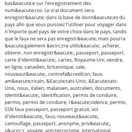
bas&eacute;e sur l'enregistrement des
num&eacute;ros. Le vrai document sera
enregistr&eacute; dans la base de donn&eacute;es du
pays afin que vous puissiez l'utiliser pour voyager dans
n'importe quel pays de votre choix dans le pays, tandis
que le faux ne sera pas enregistr&eacute; mais pourra
&eacute;galement &ecirc;tre utilis&eacute;. acheter,
obtenir, non enregistr&eacute;, passeport, passeport,
carte d'identit&eacute;, cartes, Royaume-Uni, vendre,
en ligne, canadien, britannique, sale,
nouveaut&eacute;, contrefa&ccedil;on, faux,
am&eacute;ricain, &Eacute;tats-Unis, &Eacute;tats-
Unis, nous, italien, malaisien, australien, documents,
identit&eacute;, identification, permis de conduire,
permis, permis de conduire, r&eacute;sidence, permis,
SSN faux passeport, passeport gratuit, vol
d'identit&eacute;, faux, nouveaut&eacute;,
camouflage, passeport, anonyme, priv&eacute;,
s&ucirc;r, voyage, anti-terrorisme, international,