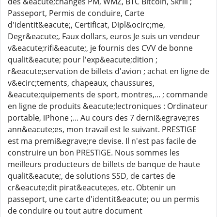
des &eacute;changes PM, WMZ, BTC Bitcoin, Skrill ;
Passeport, Permis de conduire, Carte
d'identit&eacute;, Certificat, Dipl&ocirc;me,
Degr&eacute;, Faux dollars, euros Je suis un vendeur
v&eacute;rifi&eacute;, je fournis des CVV de bonne
qualit&eacute; pour l'exp&eacute;dition ;
r&eacute;servation de billets d'avion ; achat en ligne de
v&ecirc;tements, chapeaux, chaussures,
&eacute;quipements de sport, montres,... ; commande
en ligne de produits &eacute;lectroniques : Ordinateur
portable, iPhone ;... Au cours des 7 derni&egrave;res
ann&eacute;es, mon travail est le suivant. PRESTIGE
est ma premi&egrave;re devise. Il n'est pas facile de
construire un bon PRESTIGE. Nous sommes les
meilleurs producteurs de billets de banque de haute
qualit&eacute;, de solutions SSD, de cartes de
cr&eacute;dit pirat&eacute;es, etc. Obtenir un
passeport, une carte d'identit&eacute; ou un permis
de conduire ou tout autre document