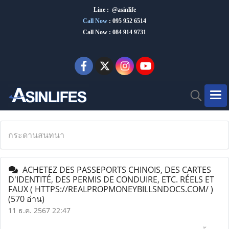
Line : @asinlife
Call Now
:
095 952 6514
Call Now : 084 914 9731
กระดานสนทนา
ACHETEZ DES PASSEPORTS CHINOIS, DES CARTES
D'IDENTITÉ, DES PERMIS DE CONDUIRE, ETC. RÉELS ET
FAUX ( HTTPS://REALPROPMONEYBILLSNDOCS.COM/ )
(570 อ่าน)
11 ธ.ค. 2567 22:47