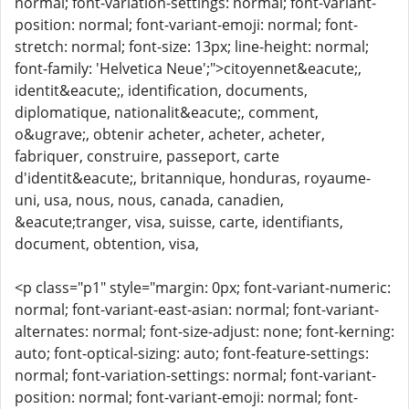
normal; font-variation-settings: normal; font-variant-
position: normal; font-variant-emoji: normal; font-
stretch: normal; font-size: 13px; line-height: normal;
font-family: 'Helvetica Neue';">citoyennet&eacute;,
identit&eacute;, identification, documents,
diplomatique, nationalit&eacute;, comment,
o&ugrave;, obtenir acheter, acheter, acheter,
fabriquer, construire, passeport, carte
d'identit&eacute;, britannique, honduras, royaume-
uni, usa, nous, nous, canada, canadien,
&eacute;tranger, visa, suisse, carte, identifiants,
document, obtention, visa,
<p class="p1" style="margin: 0px; font-variant-numeric:
normal; font-variant-east-asian: normal; font-variant-
alternates: normal; font-size-adjust: none; font-kerning:
auto; font-optical-sizing: auto; font-feature-settings:
normal; font-variation-settings: normal; font-variant-
position: normal; font-variant-emoji: normal; font-