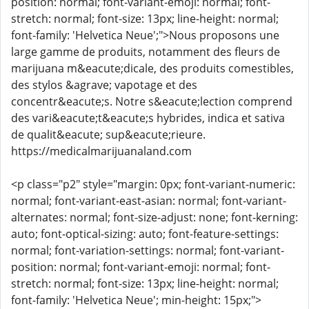
position: normal; font-variant-emoji: normal; font-
stretch: normal; font-size: 13px; line-height: normal;
font-family: 'Helvetica Neue';">Nous proposons une
large gamme de produits, notamment des fleurs de
marijuana m&eacute;dicale, des produits comestibles,
des stylos &agrave; vapotage et des
concentr&eacute;s. Notre s&eacute;lection comprend
des vari&eacute;t&eacute;s hybrides, indica et sativa
de qualit&eacute; sup&eacute;rieure.
https://medicalmarijuanaland.com
<p class="p2" style="margin: 0px; font-variant-numeric:
normal; font-variant-east-asian: normal; font-variant-
alternates: normal; font-size-adjust: none; font-kerning:
auto; font-optical-sizing: auto; font-feature-settings:
normal; font-variation-settings: normal; font-variant-
position: normal; font-variant-emoji: normal; font-
stretch: normal; font-size: 13px; line-height: normal;
font-family: 'Helvetica Neue'; min-height: 15px;">