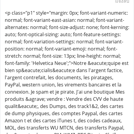
แจ้งลบ
<p class="p1" style="margin: 0px; font-variant-numeric:
normal; font-variant-east-asian: normal; font-variant-
alternates: normal; font-size-adjust: none; font-kerning:
auto; font-optical-sizing: auto; font-feature-settings:
normal; font-variation-settings: normal; font-variant-
position: normal; font-variant-emoji: normal; font-
stretch: normal; font-size: 13px; line-height: normal;
font-family: 'Helvetica Neue';">Notre &eacute;quipe est
bien sp&eacute;cialis&eacute;e dans l'argent factice,
l'argent contrefait, les documents, les piratages,
PayPal, western union, les virements bancaires et la
connexion. Je spam et je pirate. J'ai une boutique Mes
produits &agrave; vendre : Vendre des CVV de haute
qualit&eacute;, des Dumps, des track1&2, des cartes
de dump physiques, des comptes Paypal, des cartes
Amazon t et des cartes iTunes t, des codes cadeaux,
MOL, des transferts WU MTCN, des transferts Paypal,