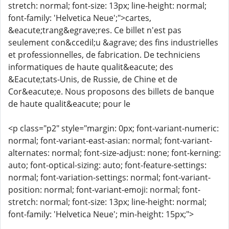
stretch: normal; font-size: 13px; line-height: normal;
font-family: 'Helvetica Neue';">cartes,
&eacute;trang&egrave;res. Ce billet n'est pas
seulement con&ccedil;u &agrave; des fins industrielles
et professionnelles, de fabrication. De techniciens
informatiques de haute qualit&eacute; des
&Eacute;tats-Unis, de Russie, de Chine et de
Cor&eacute;e. Nous proposons des billets de banque
de haute qualit&eacute; pour le
<p class="p2" style="margin: 0px; font-variant-numeric:
normal; font-variant-east-asian: normal; font-variant-
alternates: normal; font-size-adjust: none; font-kerning:
auto; font-optical-sizing: auto; font-feature-settings:
normal; font-variation-settings: normal; font-variant-
position: normal; font-variant-emoji: normal; font-
stretch: normal; font-size: 13px; line-height: normal;
font-family: 'Helvetica Neue'; min-height: 15px;">