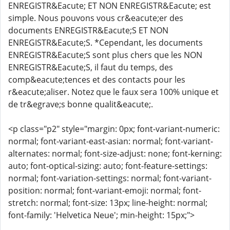
ENREGISTR&Eacute; ET NON ENREGISTR&Eacute; est
simple. Nous pouvons vous cr&eacute;er des
documents ENREGISTR&Eacute;S ET NON
ENREGISTR&Eacute;S. *Cependant, les documents
ENREGISTR&Eacute;S sont plus chers que les NON
ENREGISTR&Eacute;S, il faut du temps, des
comp&eacute;tences et des contacts pour les
r&eacute;aliser. Notez que le faux sera 100% unique et
de tr&egrave;s bonne qualit&eacute;.
<p class="p2" style="margin: 0px; font-variant-numeric:
normal; font-variant-east-asian: normal; font-variant-
alternates: normal; font-size-adjust: none; font-kerning:
auto; font-optical-sizing: auto; font-feature-settings:
normal; font-variation-settings: normal; font-variant-
position: normal; font-variant-emoji: normal; font-
stretch: normal; font-size: 13px; line-height: normal;
font-family: 'Helvetica Neue'; min-height: 15px;">