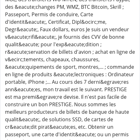
des &eacute;changes PM, WMZ, BTC Bitcoin, Skrill ;
Passeport, Permis de conduire, Carte
d'identit&eacute;, Certificat, Dipl&ocirc;me,
Degr&eacute;, Faux dollars, euros Je suis un vendeur
v&eacute;rifi&eacute;, je fournis des CVV de bonne
qualit&eacute; pour l'exp&eacute;dition ;
r&eacute;servation de billets d'avion ; achat en ligne de
v&ecirc;tements, chapeaux, chaussures,
&eacute;quipements de sport, montres,... ; commande
en ligne de produits &eacute;lectroniques : Ordinateur
portable, iPhone ;... Au cours des 7 derni&egrave;res
ann&eacute;es, mon travail est le suivant. PRESTIGE
est ma premi&egrave;re devise. Il n'est pas facile de
construire un bon PRESTIGE. Nous sommes les
meilleurs producteurs de billets de banque de haute
qualit&eacute;, de solutions SSD, de cartes de
cr&eacute;dit pirat&eacute;es, etc. Obtenir un
passeport, une carte d'identit&eacute; ou un permis