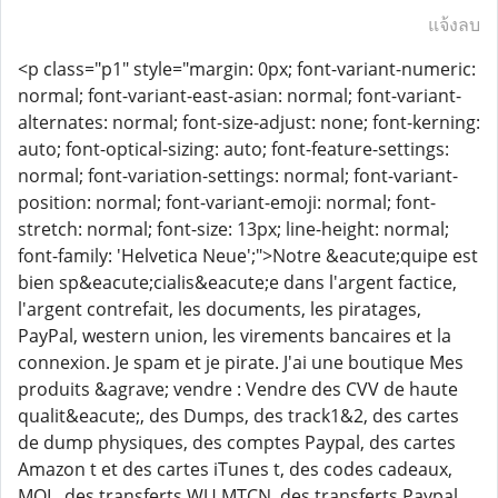
แจ้งลบ
<p class="p1" style="margin: 0px; font-variant-numeric:
normal; font-variant-east-asian: normal; font-variant-
alternates: normal; font-size-adjust: none; font-kerning:
auto; font-optical-sizing: auto; font-feature-settings:
normal; font-variation-settings: normal; font-variant-
position: normal; font-variant-emoji: normal; font-
stretch: normal; font-size: 13px; line-height: normal;
font-family: 'Helvetica Neue';">Notre &eacute;quipe est
bien sp&eacute;cialis&eacute;e dans l'argent factice,
l'argent contrefait, les documents, les piratages,
PayPal, western union, les virements bancaires et la
connexion. Je spam et je pirate. J'ai une boutique Mes
produits &agrave; vendre : Vendre des CVV de haute
qualit&eacute;, des Dumps, des track1&2, des cartes
de dump physiques, des comptes Paypal, des cartes
Amazon t et des cartes iTunes t, des codes cadeaux,
MOL, des transferts WU MTCN, des transferts Paypal,