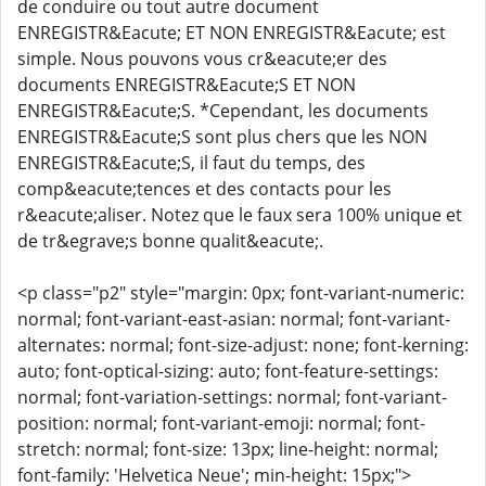
de conduire ou tout autre document
ENREGISTR&Eacute; ET NON ENREGISTR&Eacute; est
simple. Nous pouvons vous cr&eacute;er des
documents ENREGISTR&Eacute;S ET NON
ENREGISTR&Eacute;S. *Cependant, les documents
ENREGISTR&Eacute;S sont plus chers que les NON
ENREGISTR&Eacute;S, il faut du temps, des
comp&eacute;tences et des contacts pour les
r&eacute;aliser. Notez que le faux sera 100% unique et
de tr&egrave;s bonne qualit&eacute;.
<p class="p2" style="margin: 0px; font-variant-numeric:
normal; font-variant-east-asian: normal; font-variant-
alternates: normal; font-size-adjust: none; font-kerning:
auto; font-optical-sizing: auto; font-feature-settings:
normal; font-variation-settings: normal; font-variant-
position: normal; font-variant-emoji: normal; font-
stretch: normal; font-size: 13px; line-height: normal;
font-family: 'Helvetica Neue'; min-height: 15px;">