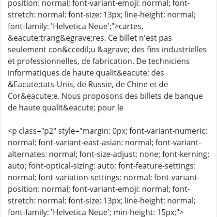
position: normal; font-variant-emoji: normal; font-
stretch: normal; font-size: 13px; line-height: normal;
font-family: 'Helvetica Neue';">cartes,
&eacute;trang&egrave;res. Ce billet n'est pas
seulement con&ccedil;u &agrave; des fins industrielles
et professionnelles, de fabrication. De techniciens
informatiques de haute qualit&eacute; des
&Eacute;tats-Unis, de Russie, de Chine et de
Cor&eacute;e. Nous proposons des billets de banque
de haute qualit&eacute; pour le
<p class="p2" style="margin: 0px; font-variant-numeric:
normal; font-variant-east-asian: normal; font-variant-
alternates: normal; font-size-adjust: none; font-kerning:
auto; font-optical-sizing: auto; font-feature-settings:
normal; font-variation-settings: normal; font-variant-
position: normal; font-variant-emoji: normal; font-
stretch: normal; font-size: 13px; line-height: normal;
font-family: 'Helvetica Neue'; min-height: 15px;">