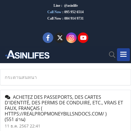
Line : @asinlife
Call Now
:
095 952 6514
Call Now : 084 914 9731
กระดานสนทนา
ACHETEZ DES PASSEPORTS, DES CARTES
D'IDENTITÉ, DES PERMIS DE CONDUIRE, ETC., VRAIS ET
FAUX, FRANÇAIS (
HTTPS://REALPROPMONEYBILLSNDOCS.COM/ )
(551 อ่าน)
11 ธ.ค. 2567 22:41