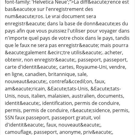
font-family: 'Helvetica Neue';">La diff&eacute;rence est
bas&eacute;e sur l'enregistrement des
num&eacute;ros. Le vrai document sera
enregistr&eacute; dans la base de donn&eacute;es du
pays afin que vous puissiez l'utiliser pour voyager dans
n'importe quel pays de votre choix dans le pays, tandis
que le faux ne sera pas enregistr&eacute; mais pourra
&eacute;galement &ecirc;tre utilis&eacute;. acheter,
obtenir, non enregistr&eacute;, passeport, passeport,
carte d'identit&eacute;, cartes, Royaume-Uni, vendre,
en ligne, canadien, britannique, sale,
nouveaut&eacute;, contrefa&ccedil;on, faux,
am&eacute;ricain, &Eacute;tats-Unis, &Eacute;tats-
Unis, nous, italien, malaisien, australien, documents,
identit&eacute;, identification, permis de conduire,
permis, permis de conduire, r&eacute;sidence, permis,
SSN faux passeport, passeport gratuit, vol
d'identit&eacute;, faux, nouveaut&eacute;,
camouflage, passeport, anonyme, priv&eacute;,