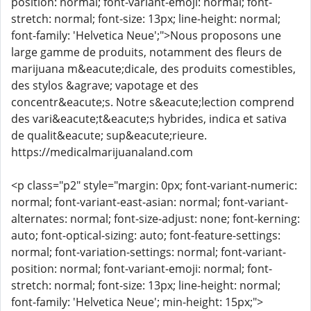
position: normal; font-variant-emoji: normal; font-
stretch: normal; font-size: 13px; line-height: normal;
font-family: 'Helvetica Neue';">Nous proposons une
large gamme de produits, notamment des fleurs de
marijuana m&eacute;dicale, des produits comestibles,
des stylos &agrave; vapotage et des
concentr&eacute;s. Notre s&eacute;lection comprend
des vari&eacute;t&eacute;s hybrides, indica et sativa
de qualit&eacute; sup&eacute;rieure.
https://medicalmarijuanaland.com
<p class="p2" style="margin: 0px; font-variant-numeric:
normal; font-variant-east-asian: normal; font-variant-
alternates: normal; font-size-adjust: none; font-kerning:
auto; font-optical-sizing: auto; font-feature-settings:
normal; font-variation-settings: normal; font-variant-
position: normal; font-variant-emoji: normal; font-
stretch: normal; font-size: 13px; line-height: normal;
font-family: 'Helvetica Neue'; min-height: 15px;">