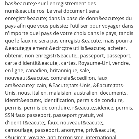
bas&eacute;e sur l'enregistrement des
num&eacute;ros. Le vrai document sera
enregistr&eacute; dans la base de donn&eacute;es du
pays afin que vous puissiez l'utiliser pour voyager dans
n'importe quel pays de votre choix dans le pays, tandis
que le faux ne sera pas enregistr&eacute; mais pourra
&eacute;galement &ecirc;tre utilis&eacute;. acheter,
obtenir, non enregistr&eacute;, passeport, passeport,
carte d'identit&eacute;, cartes, Royaume-Uni, vendre,
en ligne, canadien, britannique, sale,
nouveaut&eacute;, contrefa&ccedil;on, faux,
am&eacute;ricain, &Eacute;tats-Unis, &Eacute;tats-
Unis, nous, italien, malaisien, australien, documents,
identit&eacute;, identification, permis de conduire,
permis, permis de conduire, r&eacute;sidence, permis,
SSN faux passeport, passeport gratuit, vol
d'identit&eacute;, faux, nouveaut&eacute;,
camouflage, passeport, anonyme, priv&eacute;,
s&ucirc;r, voyage, anti-terrorisme, international,