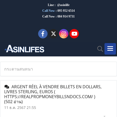
Line : @asinlife
Call Now
:
095 952 6514
Call Now : 084 914 9731
กระดานสนทนา
ARGENT RÉEL À VENDRE BILLETS EN DOLLARS,
LIVRES STERLING, EUROS (
HTTPS://REALPROPMONEYBILLSNDOCS.COM/ )
(502 อ่าน)
11 ธ.ค. 2567 21:55