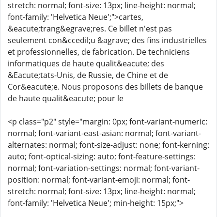
stretch: normal; font-size: 13px; line-height: normal;
font-family: 'Helvetica Neue';">cartes,
&eacute;trang&egrave;res. Ce billet n'est pas
seulement con&ccedil;u &agrave; des fins industrielles
et professionnelles, de fabrication. De techniciens
informatiques de haute qualit&eacute; des
&Eacute;tats-Unis, de Russie, de Chine et de
Cor&eacute;e. Nous proposons des billets de banque
de haute qualit&eacute; pour le
<p class="p2" style="margin: 0px; font-variant-numeric:
normal; font-variant-east-asian: normal; font-variant-
alternates: normal; font-size-adjust: none; font-kerning:
auto; font-optical-sizing: auto; font-feature-settings:
normal; font-variation-settings: normal; font-variant-
position: normal; font-variant-emoji: normal; font-
stretch: normal; font-size: 13px; line-height: normal;
font-family: 'Helvetica Neue'; min-height: 15px;">