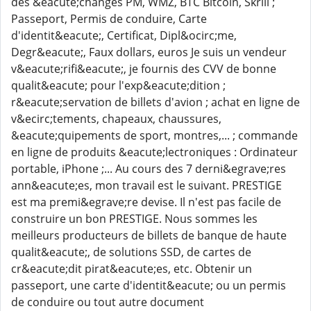
des &eacute;changes PM, WMZ, BTC Bitcoin, Skrill ;
Passeport, Permis de conduire, Carte
d'identit&eacute;, Certificat, Dipl&ocirc;me,
Degr&eacute;, Faux dollars, euros Je suis un vendeur
v&eacute;rifi&eacute;, je fournis des CVV de bonne
qualit&eacute; pour l'exp&eacute;dition ;
r&eacute;servation de billets d'avion ; achat en ligne de
v&ecirc;tements, chapeaux, chaussures,
&eacute;quipements de sport, montres,... ; commande
en ligne de produits &eacute;lectroniques : Ordinateur
portable, iPhone ;... Au cours des 7 derni&egrave;res
ann&eacute;es, mon travail est le suivant. PRESTIGE
est ma premi&egrave;re devise. Il n'est pas facile de
construire un bon PRESTIGE. Nous sommes les
meilleurs producteurs de billets de banque de haute
qualit&eacute;, de solutions SSD, de cartes de
cr&eacute;dit pirat&eacute;es, etc. Obtenir un
passeport, une carte d'identit&eacute; ou un permis
de conduire ou tout autre document