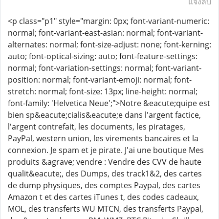
แจ้งลบ
<p class="p1" style="margin: 0px; font-variant-numeric:
normal; font-variant-east-asian: normal; font-variant-
alternates: normal; font-size-adjust: none; font-kerning:
auto; font-optical-sizing: auto; font-feature-settings:
normal; font-variation-settings: normal; font-variant-
position: normal; font-variant-emoji: normal; font-
stretch: normal; font-size: 13px; line-height: normal;
font-family: 'Helvetica Neue';">Notre &eacute;quipe est
bien sp&eacute;cialis&eacute;e dans l'argent factice,
l'argent contrefait, les documents, les piratages,
PayPal, western union, les virements bancaires et la
connexion. Je spam et je pirate. J'ai une boutique Mes
produits &agrave; vendre : Vendre des CVV de haute
qualit&eacute;, des Dumps, des track1&2, des cartes
de dump physiques, des comptes Paypal, des cartes
Amazon t et des cartes iTunes t, des codes cadeaux,
MOL, des transferts WU MTCN, des transferts Paypal,