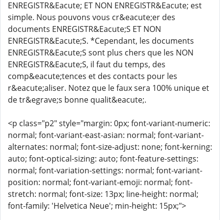
ENREGISTR&Eacute; ET NON ENREGISTR&Eacute; est
simple. Nous pouvons vous cr&eacute;er des
documents ENREGISTR&Eacute;S ET NON
ENREGISTR&Eacute;S. *Cependant, les documents
ENREGISTR&Eacute;S sont plus chers que les NON
ENREGISTR&Eacute;S, il faut du temps, des
comp&eacute;tences et des contacts pour les
r&eacute;aliser. Notez que le faux sera 100% unique et
de tr&egrave;s bonne qualit&eacute;.
<p class="p2" style="margin: 0px; font-variant-numeric:
normal; font-variant-east-asian: normal; font-variant-
alternates: normal; font-size-adjust: none; font-kerning:
auto; font-optical-sizing: auto; font-feature-settings:
normal; font-variation-settings: normal; font-variant-
position: normal; font-variant-emoji: normal; font-
stretch: normal; font-size: 13px; line-height: normal;
font-family: 'Helvetica Neue'; min-height: 15px;">