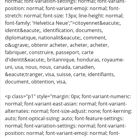
normal; font-variation-settings: normal; font-variant-
position: normal; font-variant-emoji: normal; font-
stretch: normal; font-size: 13px; line-height: normal;
font-family: 'Helvetica Neue';">citoyennet&eacute;,
identit&eacute;, identification, documents,
diplomatique, nationalit&eacute;, comment,
o&ugrave;, obtenir acheter, acheter, acheter,
fabriquer, construire, passeport, carte
d'identit&eacute;, britannique, honduras, royaume-
uni, usa, nous, nous, canada, canadien,
&eacute;tranger, visa, suisse, carte, identifiants,
document, obtention, visa,
<p class="p1" style="margin: 0px; font-variant-numeric:
normal; font-variant-east-asian: normal; font-variant-
alternates: normal; font-size-adjust: none; font-kerning:
auto; font-optical-sizing: auto; font-feature-settings:
normal; font-variation-settings: normal; font-variant-
position: normal; font-variant-emoji: normal; font-