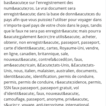
bas&eacute;e sur l'enregistrement des
num&eacute;ros. Le vrai document sera
enregistr&eacute; dans la base de donn&eacute;es du
pays afin que vous puissiez l'utiliser pour voyager dans
n'importe quel pays de votre choix dans le pays, tandis
que le faux ne sera pas enregistr&eacute; mais pourra
&eacute;galement &ecirc;tre utilis&eacute;. acheter,
obtenir, non enregistr&eacute;, passeport, passeport,
carte d'identit&eacute;, cartes, Royaume-Uni, vendre,
en ligne, canadien, britannique, sale,
nouveaut&eacute;, contrefa&ccedil;on, faux,
am&eacute;ricain, &Eacute;tats-Unis, &Eacute;tats-
Unis, nous, italien, malaisien, australien, documents,
identit&eacute;, identification, permis de conduire,
permis, permis de conduire, r&eacute;sidence, permis,
SSN faux passeport, passeport gratuit, vol
d'identit&eacute;, faux, nouveaut&eacute;,
camouflage, passeport, anonyme, priv&eacute;,
s&ucirc;r, voyage, anti-terrorisme, international,