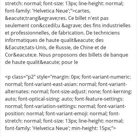
stretch: normal; font-size: 13px; line-height: normal;
font-family: 'Helvetica Neue';">cartes,
&eacute;trang&egrave;res. Ce billet n'est pas
seulement con&ccedil;u &agrave; des fins industrielles
et professionnelles, de fabrication. De techniciens
informatiques de haute qualit&eacute; des
&Eacute;tats-Unis, de Russie, de Chine et de
Cor&eacute;e. Nous proposons des billets de banque
de haute qualit&eacute; pour le
<p class="p2" style="margin: 0px; font-variant-numeric:
normal; font-variant-east-asian: normal; font-variant-
alternates: normal; font-size-adjust: none; font-kerning:
auto; font-optical-sizing: auto; font-feature-settings:
normal; font-variation-settings: normal; font-variant-
position: normal; font-variant-emoji: normal; font-
stretch: normal; font-size: 13px; line-height: normal;
font-family: 'Helvetica Neue'; min-height: 15px;">