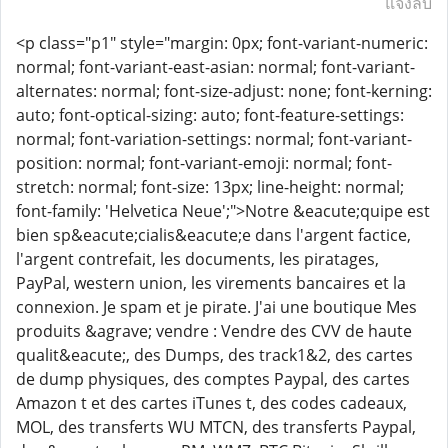
แจ้งลบ
<p class="p1" style="margin: 0px; font-variant-numeric:
normal; font-variant-east-asian: normal; font-variant-
alternates: normal; font-size-adjust: none; font-kerning:
auto; font-optical-sizing: auto; font-feature-settings:
normal; font-variation-settings: normal; font-variant-
position: normal; font-variant-emoji: normal; font-
stretch: normal; font-size: 13px; line-height: normal;
font-family: 'Helvetica Neue';">Notre &eacute;quipe est
bien sp&eacute;cialis&eacute;e dans l'argent factice,
l'argent contrefait, les documents, les piratages,
PayPal, western union, les virements bancaires et la
connexion. Je spam et je pirate. J'ai une boutique Mes
produits &agrave; vendre : Vendre des CVV de haute
qualit&eacute;, des Dumps, des track1&2, des cartes
de dump physiques, des comptes Paypal, des cartes
Amazon t et des cartes iTunes t, des codes cadeaux,
MOL, des transferts WU MTCN, des transferts Paypal,