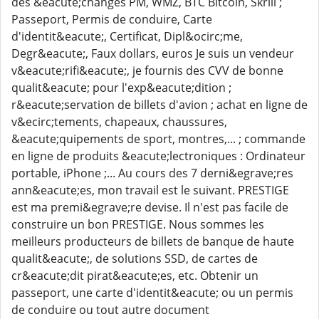
des &eacute;changes PM, WMZ, BTC Bitcoin, Skrill ;
Passeport, Permis de conduire, Carte
d'identit&eacute;, Certificat, Dipl&ocirc;me,
Degr&eacute;, Faux dollars, euros Je suis un vendeur
v&eacute;rifi&eacute;, je fournis des CVV de bonne
qualit&eacute; pour l'exp&eacute;dition ;
r&eacute;servation de billets d'avion ; achat en ligne de
v&ecirc;tements, chapeaux, chaussures,
&eacute;quipements de sport, montres,... ; commande
en ligne de produits &eacute;lectroniques : Ordinateur
portable, iPhone ;... Au cours des 7 derni&egrave;res
ann&eacute;es, mon travail est le suivant. PRESTIGE
est ma premi&egrave;re devise. Il n'est pas facile de
construire un bon PRESTIGE. Nous sommes les
meilleurs producteurs de billets de banque de haute
qualit&eacute;, de solutions SSD, de cartes de
cr&eacute;dit pirat&eacute;es, etc. Obtenir un
passeport, une carte d'identit&eacute; ou un permis
de conduire ou tout autre document