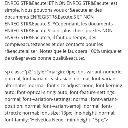
ENREGISTR&Eacute; ET NON ENREGISTR&Eacute; est
simple. Nous pouvons vous cr&eacute;er des
documents ENREGISTR&Eacute;S ET NON
ENREGISTR&Eacute;S. *Cependant, les documents
ENREGISTR&Eacute;S sont plus chers que les NON
ENREGISTR&Eacute;S, il faut du temps, des
comp&eacute;tences et des contacts pour les
r&eacute;aliser. Notez que le faux sera 100% unique et
de tr&egrave;s bonne qualit&eacute;.
<p class="p2" style="margin: 0px; font-variant-numeric:
normal; font-variant-east-asian: normal; font-variant-
alternates: normal; font-size-adjust: none; font-kerning:
auto; font-optical-sizing: auto; font-feature-settings:
normal; font-variation-settings: normal; font-variant-
position: normal; font-variant-emoji: normal; font-
stretch: normal; font-size: 13px; line-height: normal;
font-family: 'Helvetica Neue'; min-height: 15px;">