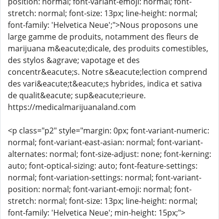
position: normal; font-variant-emoji: normal; font-
stretch: normal; font-size: 13px; line-height: normal;
font-family: 'Helvetica Neue';">Nous proposons une
large gamme de produits, notamment des fleurs de
marijuana m&eacute;dicale, des produits comestibles,
des stylos &agrave; vapotage et des
concentr&eacute;s. Notre s&eacute;lection comprend
des vari&eacute;t&eacute;s hybrides, indica et sativa
de qualit&eacute; sup&eacute;rieure.
https://medicalmarijuanaland.com
<p class="p2" style="margin: 0px; font-variant-numeric:
normal; font-variant-east-asian: normal; font-variant-
alternates: normal; font-size-adjust: none; font-kerning:
auto; font-optical-sizing: auto; font-feature-settings:
normal; font-variation-settings: normal; font-variant-
position: normal; font-variant-emoji: normal; font-
stretch: normal; font-size: 13px; line-height: normal;
font-family: 'Helvetica Neue'; min-height: 15px;">