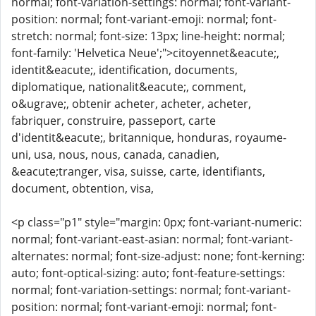
normal; font-variation-settings: normal; font-variant-
position: normal; font-variant-emoji: normal; font-
stretch: normal; font-size: 13px; line-height: normal;
font-family: 'Helvetica Neue';">citoyennet&eacute;,
identit&eacute;, identification, documents,
diplomatique, nationalit&eacute;, comment,
o&ugrave;, obtenir acheter, acheter, acheter,
fabriquer, construire, passeport, carte
d'identit&eacute;, britannique, honduras, royaume-
uni, usa, nous, nous, canada, canadien,
&eacute;tranger, visa, suisse, carte, identifiants,
document, obtention, visa,
<p class="p1" style="margin: 0px; font-variant-numeric:
normal; font-variant-east-asian: normal; font-variant-
alternates: normal; font-size-adjust: none; font-kerning:
auto; font-optical-sizing: auto; font-feature-settings:
normal; font-variation-settings: normal; font-variant-
position: normal; font-variant-emoji: normal; font-