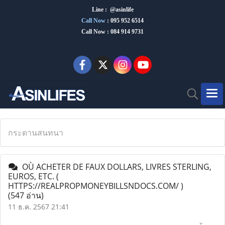
Line : @asinlife
Call Now
:
095 952 6514
Call Now : 084 914 9731
กระดานสนทนา
OÙ ACHETER DE FAUX DOLLARS, LIVRES STERLING,
EUROS, ETC. (
HTTPS://REALPROPMONEYBILLSNDOCS.COM/ )
(547 อ่าน)
11 ธ.ค. 2567 21:41