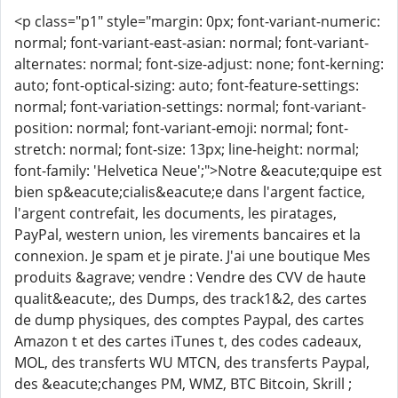
<p class="p1" style="margin: 0px; font-variant-numeric:
normal; font-variant-east-asian: normal; font-variant-
alternates: normal; font-size-adjust: none; font-kerning:
auto; font-optical-sizing: auto; font-feature-settings:
normal; font-variation-settings: normal; font-variant-
position: normal; font-variant-emoji: normal; font-
stretch: normal; font-size: 13px; line-height: normal;
font-family: 'Helvetica Neue';">Notre &eacute;quipe est
bien sp&eacute;cialis&eacute;e dans l'argent factice,
l'argent contrefait, les documents, les piratages,
PayPal, western union, les virements bancaires et la
connexion. Je spam et je pirate. J'ai une boutique Mes
produits &agrave; vendre : Vendre des CVV de haute
qualit&eacute;, des Dumps, des track1&2, des cartes
de dump physiques, des comptes Paypal, des cartes
Amazon t et des cartes iTunes t, des codes cadeaux,
MOL, des transferts WU MTCN, des transferts Paypal,
des &eacute;changes PM, WMZ, BTC Bitcoin, Skrill ;