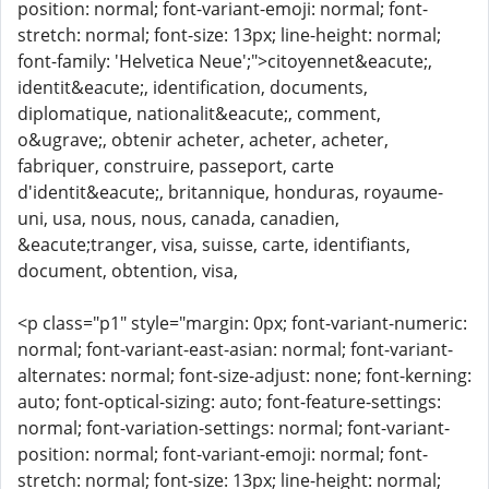
position: normal; font-variant-emoji: normal; font-
stretch: normal; font-size: 13px; line-height: normal;
font-family: 'Helvetica Neue';">citoyennet&eacute;,
identit&eacute;, identification, documents,
diplomatique, nationalit&eacute;, comment,
o&ugrave;, obtenir acheter, acheter, acheter,
fabriquer, construire, passeport, carte
d'identit&eacute;, britannique, honduras, royaume-
uni, usa, nous, nous, canada, canadien,
&eacute;tranger, visa, suisse, carte, identifiants,
document, obtention, visa,
<p class="p1" style="margin: 0px; font-variant-numeric:
normal; font-variant-east-asian: normal; font-variant-
alternates: normal; font-size-adjust: none; font-kerning:
auto; font-optical-sizing: auto; font-feature-settings:
normal; font-variation-settings: normal; font-variant-
position: normal; font-variant-emoji: normal; font-
stretch: normal; font-size: 13px; line-height: normal;