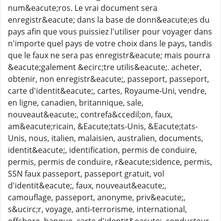
num&eacute;ros. Le vrai document sera
enregistr&eacute; dans la base de donn&eacute;es du
pays afin que vous puissiez l'utiliser pour voyager dans
n'importe quel pays de votre choix dans le pays, tandis
que le faux ne sera pas enregistr&eacute; mais pourra
&eacute;galement &ecirc;tre utilis&eacute;. acheter,
obtenir, non enregistr&eacute;, passeport, passeport,
carte d'identit&eacute;, cartes, Royaume-Uni, vendre,
en ligne, canadien, britannique, sale,
nouveaut&eacute;, contrefa&ccedil;on, faux,
am&eacute;ricain, &Eacute;tats-Unis, &Eacute;tats-
Unis, nous, italien, malaisien, australien, documents,
identit&eacute;, identification, permis de conduire,
permis, permis de conduire, r&eacute;sidence, permis,
SSN faux passeport, passeport gratuit, vol
d'identit&eacute;, faux, nouveaut&eacute;,
camouflage, passeport, anonyme, priv&eacute;,
s&ucirc;r, voyage, anti-terrorisme, international,