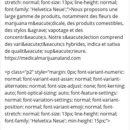
stretch: normal; font-size: 13px; line-height: normal;
font-family: 'Helvetica Neue';">Nous proposons une
large gamme de produits, notamment des fleurs de
marijuana m&eacute;dicale, des produits comestibles,
des stylos &agrave; vapotage et des
concentr&eacute;s. Notre s&eacute;lection comprend
des vari&eacute;t&eacute;s hybrides, indica et sativa
de qualit&eacute; sup&eacute;rieure.
https://medicalmarijuanaland.com
<p class="p2" style="margin: 0px; font-variant-numeric:
normal; font-variant-east-asian: normal; font-variant-
alternates: normal; font-size-adjust: none; font-kerning:
auto; font-optical-sizing: auto; font-feature-settings:
normal; font-variation-settings: normal; font-variant-
position: normal; font-variant-emoji: normal; font-
stretch: normal; font-size: 13px; line-height: normal;
font-family: 'Helvetica Neue'; min-height: 15px;">